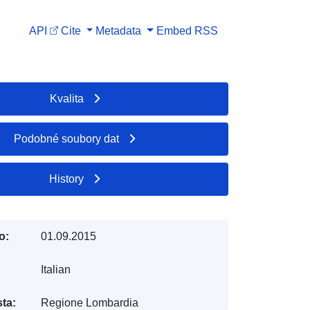
API
Cite
Metadata
Embed
RSS
Kvalita
Podobné soubory dat
History
o:
01.09.2015
Italian
ta:
Regione Lombardia