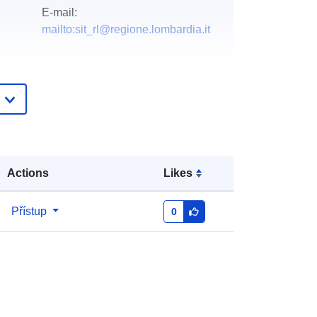
E-mail:
mailto:sit_rl@regione.lombardia.it
Přidáno do data.europa.eu:
08
February 2024
Aktualizace údajů.europa.eu:
29
April 2026
Souřadnice:
[ [ 8.68288, 48.8325169
Actions
Likes
], [ 11.51704, 48.8325169 ], [
11.51704, 46.5981169 ], [ 8.68288,
46.5981169 ], [ 8.68288,
Přístup
0
48.8325169 ] ]
Typ:
Polygon
 :
L'ortofoto digitale a colori IT2000 e
realizzata in due edizioni: l'edizion...