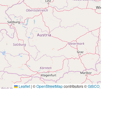
Leaflet
|
©
OpenStreetMap
contributors ©
GISCO