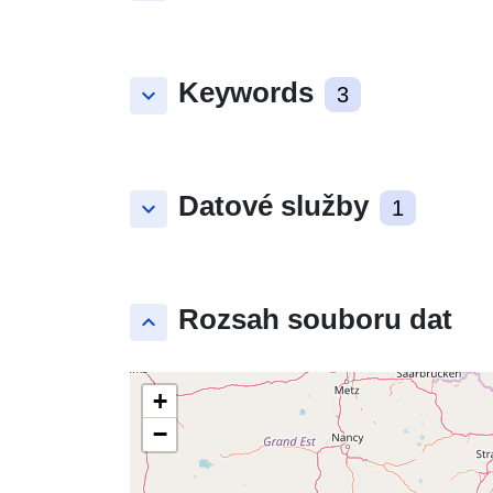
Keywords
keyboard_arrow_down
3
Datové služby
keyboard_arrow_down
1
Rozsah souboru dat
keyboard_arrow_up
+
−