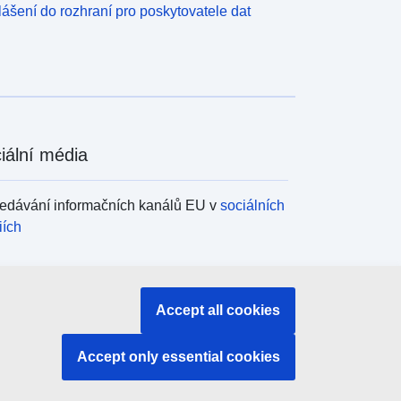
lášení do rozhraní pro poskytovatele dat
iální média
edávání informačních kanálů EU v
sociálních
iích
ány a instituce EU
Accept all cookies
edávání orgánů a institucí EU
Accept only essential cookies