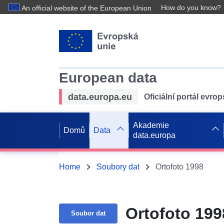
How do you know?
An official website of the European Union
European data
data.europa.eu
Oficiální portál evro
Akademie
Domů
Data
data.europa
Home
Soubory dat
Ortofoto 1998
Ortofoto 199
Soubor dat