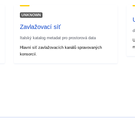
UNKNOWN
Zavlažovací síť
d
Italský katalog metadat pro prostorová data
U
m
Hlavní síť zavlažovacích kanálů spravovaných
konsorcií.