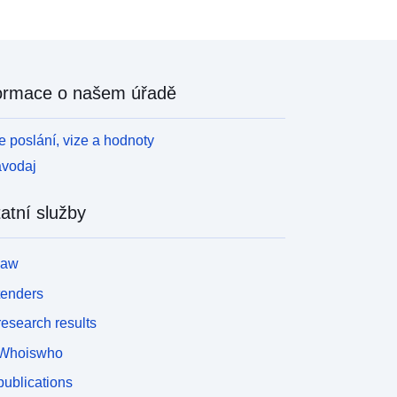
ormace o našem úřadě
 poslání, vize a hodnoty
avodaj
atní služby
law
tenders
esearch results
Whoiswho
ublications