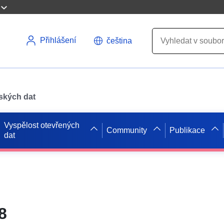
Přihlášení
čeština
pských dat
Vyspělost otevřených
Community
Publikace
dat
8