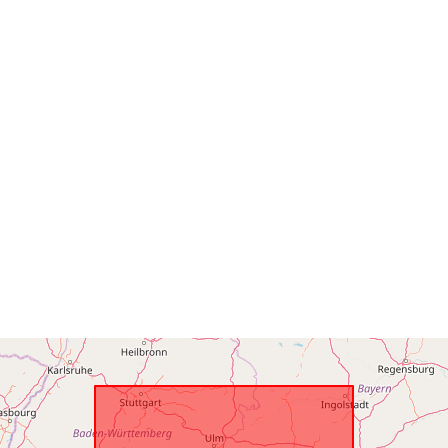
Identifikátory
uriRef:
Časová
periodicita: