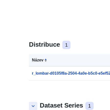
Distribuce
1
Název
r_lombar-d0105f8a-2504-4a0e-b5c0-e5ef5
Dataset Series
keyboard_arrow_down
1