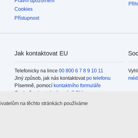
Právní upozornění
Přih
Cookies
Přístupnost
Jak kontaktovat EU
Soc
Telefonicky na lince
00 800 6 7 8 9 10 11
Vyhl
Jiný způsob, jak nás kontaktovat
po telefonu
méd
Písemně, pomocí
kontaktního formuláře
Osobně, v
kontaktním místě EU
Org
živatelům na těchto stránkách používáme
Vyhl