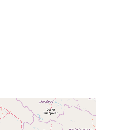
:
r_lombar:d0105f8a-2504-4a0e-
b5c0-e5ef5272cf44
http://data.europa.eu/88u/dataset/r_l
ombar-d0105f8a-2504-4a0e-b5c0-
e5ef5272cf44
unknown