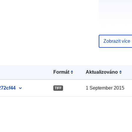
Katalogový
záznam:
Zobrazit více
Místní:
Formát
Aktualizováno
272cf44
1 September 2015
TIFF
Místo původu