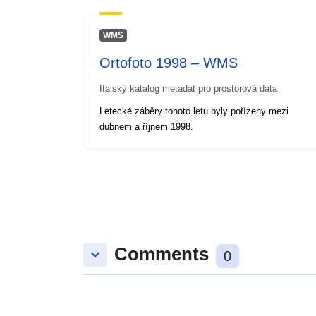
WMS
Ortofoto 1998 – WMS
Italský katalog metadat pro prostorová data
Letecké záběry tohoto letu byly pořízeny mezi
dubnem a říjnem 1998.
Comments
keyboard_arrow_down
0