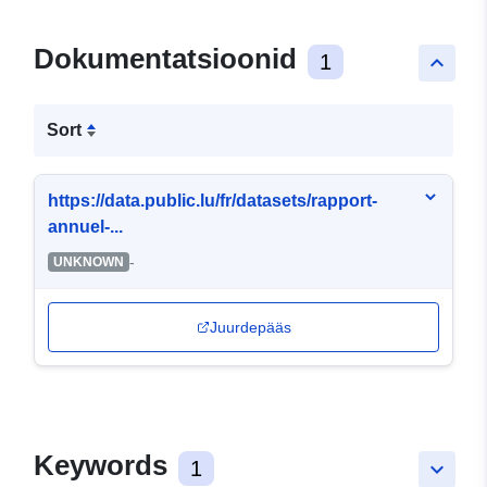
Dokumentatsioonid
1
keyboard_arrow_up
Sort
https://data.public.lu/fr/datasets/rapport-
annuel-...
-
UNKNOWN
Juurdepääs
Keywords
1
keyboard_arrow_down