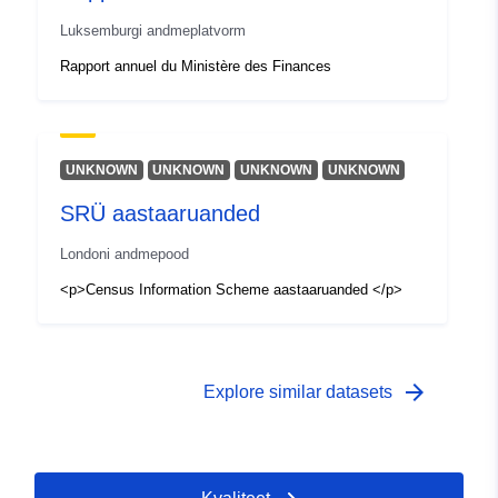
Luksemburgi andmeplatvorm
Rapport annuel du Ministère des Finances
UNKNOWN
UNKNOWN
UNKNOWN
UNKNOWN
SRÜ aastaaruanded
Londoni andmepood
<p>Census Information Scheme aastaaruanded </p>
arrow_forward
Explore similar datasets