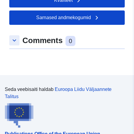
Kvaliteet
Sarnased andmekogumid
Comments
keyboard_arrow_down
0
Seda veebisaiti haldab
Euroopa Liidu Väljaannete
Talitus
Publications Office of the European Union