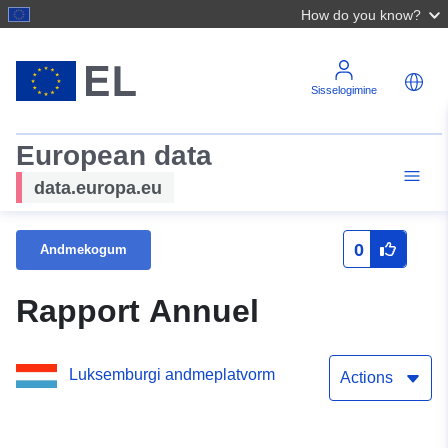
How do you know?
Sisselogimine
European data
data.europa.eu
0
Andmekogum
Rapport Annuel
Luksemburgi andmeplatvorm
Actions