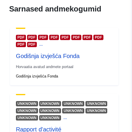
Tekkepõhine
annual
Sarnased andmekogumid
perioodilisus:
PDF
PDF
PDF
PDF
PDF
PDF
PDF
PDF
...
PDF
PDF
Godišnja izvješća Fonda
Horvaatia avatud andmete portaal
Godišnja izvješća Fonda
UNKNOWN
UNKNOWN
UNKNOWN
UNKNOWN
UNKNOWN
UNKNOWN
UNKNOWN
UNKNOWN
...
UNKNOWN
UNKNOWN
Rapport d'activité