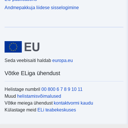
Andmepakkuja liidese sisselogimine
Seda veebisaiti haldab
europa.eu
Võtke ELiga ühendust
Helistage numbril
00 800 6 7 8 9 10 11
Muud
helistamisvõimalused
Võtke meiega ühendust
kontaktvormi kaudu
Külastage meid
ELi teabekeskuses
Sotsiaalmeedia