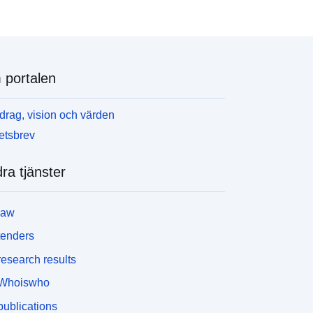
portalen
rag, vision och värden
etsbrev
ra tjänster
law
tenders
esearch results
Whoiswho
ublications