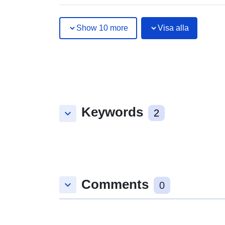
Show 10 more
Visa alla
Keywords
keyboard_arrow_down
2
Comments
keyboard_arrow_down
0