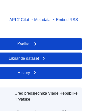
API
Citat
Metadata
Embed
RSS
Kvalitet
Liknande dataset
History
Ured predsjednika Vlade Republike
Hrvatske