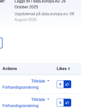
er:
Läggs till i data.europa.eu:
26
October 2025
Uppdaterad på data.europa.eu:
08
August 2026
http://data.europa.eu/88u/dataset/ras
pored-sjednica-vlade-republike-
hrvatske-od-sije-nja-do-lipnja-2018-
godine
Actions
Likes
Tillträde
0
Förhandsgranskning
Tillträde
0
Förhandsgranskning