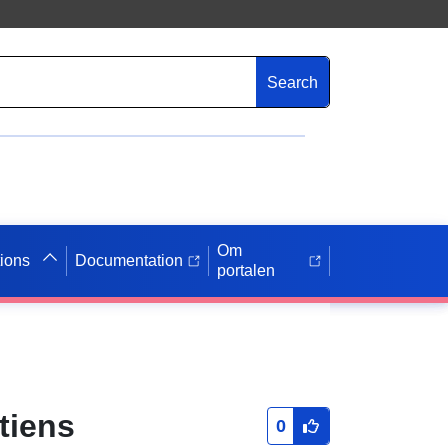
Search
Om
tions
Documentation
portalen
tiens
0