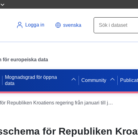
Logga in
svenska
en för europeiska data
Mognadsgrad för öppna
Community
Publica
data
Sammanträdesschema för Republiken Kroatiens regering från januari till juni 2018
schema för Republiken Kroa