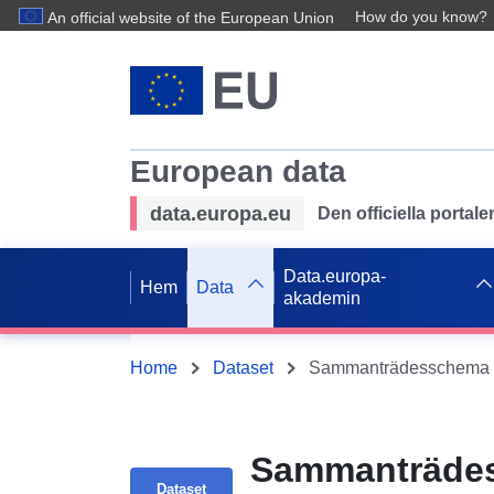
How do you know?
An official website of the European Union
European data
data.europa.eu
Den officiella portal
Data.europa-
Hem
Data
akademin
Home
Dataset
Sammanträdes
Dataset