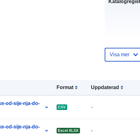
Katalogregist
uriRef:
Visa mer
Format
Uppdaterad
e-od-sije-nja-do-
-
CSV
e-od-sije-nja-do-
-
Excel XLSX