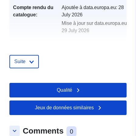
Compte rendu du
Ajoutée à data.europa.eu:
28
catalogue:
July 2026
Mise à jour sur data.europa.eu:
29 July 2026
uriRef:
http://data.europa.eu/88u/dataset/
sjednica-vlade-republike-hrvatske
srpnja-do-prosinca-2019-godine
Suite
Qualité
Jeux de données similaires
Comments
keyboard_arrow_down
0