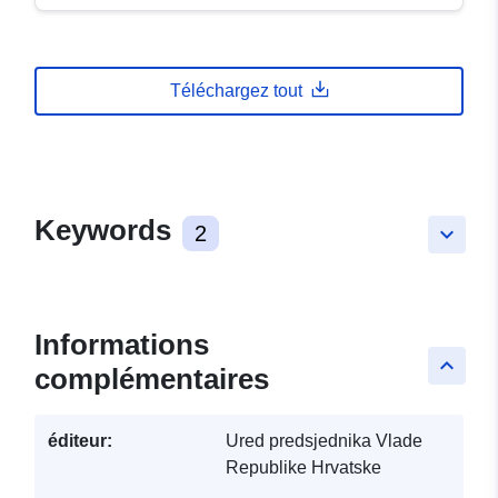
Téléchargez tout
Keywords
2
keyboard_arrow_down
Informations
keyboard_arrow_up
complémentaires
éditeur:
Ured predsjednika Vlade
Republike Hrvatske