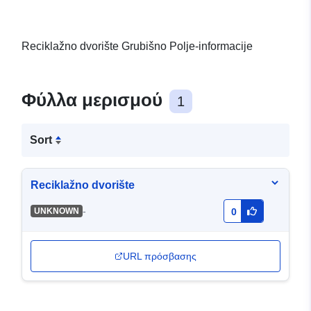
Reciklažno dvorište Grubišno Polje-informacije
Φύλλα μερισμού
1
Sort
Reciklažno dvorište
-
UNKNOWN
0
URL πρόσβασης