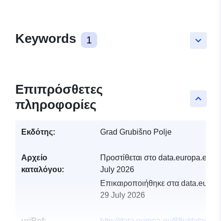
Keywords
1
keyboard_arrow_down
Επιπρόσθετες
keyboard_arrow_up
πληροφορίες
Εκδότης:
Grad Grubišno Polje
Αρχείο
Προστίθεται στο data.europa.eu:
2
καταλόγου:
July 2026
Επικαιροποιήθηκε στα data.europa
29 July 2026
uriRef:
http://data.europa.eu/88u/dataset/r