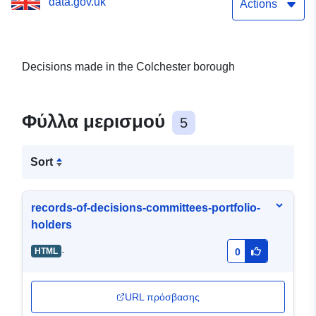
data.gov.uk
Actions
Decisions made in the Colchester borough
Φύλλα μερισμού
5
Sort
records-of-decisions-committees-portfolio-
holders
-
HTML
0
URL πρόσβασης