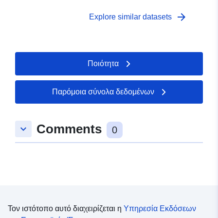
arrow_forward
Explore similar datasets
Ποιότητα
Παρόμοια σύνολα δεδομένων
Comments
keyboard_arrow_down
0
Τον ιστότοπο αυτό διαχειρίζεται η
Υπηρεσία Εκδόσεων