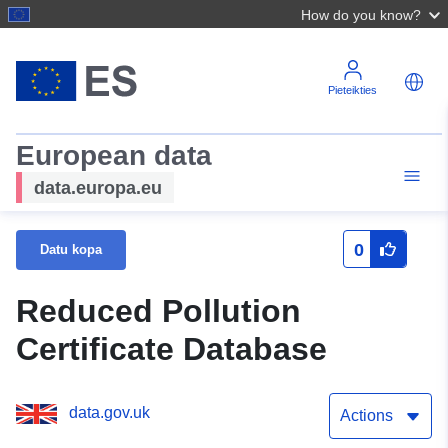
How do you know?
Pieteikties
European data
data.europa.eu
0
Datu kopa
Reduced Pollution
Certificate Database
data.gov.uk
Actions