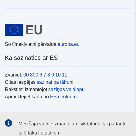
Šo tīmekļvietni pārvalda
europa.eu
Kā sazināties ar ES
Zvaniet:
00 800 6 7 8 9 10 11
Citas iespējas
saziņai pa tālruni
Rakstiet, izmantojot
saziņas veidlapu
Apmeklējiet kādu no
ES centriem
Sociālie mediji
Mēs šajā vietnē izmantojam sīkdatnes, lai padarītu
ES konti
sociālajos medijos
to ērtāku lietotājiem