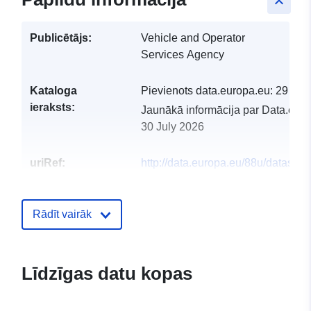
keyboard_arrow_up
Publicētājs:
Vehicle and Operator
Services Agency
Kataloga
Pievienots data.europa.eu:
29 Jul
ieraksts:
Jaunākā informācija par Data.euro
30 July 2026
uriRef:
http://data.europa.eu/88u/dataset/
pollution-certificate-database
Rādīt vairāk
Līdzīgas datu kopas