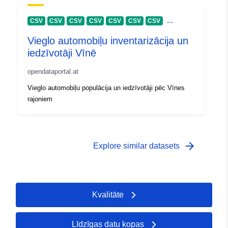
...
CSV
CSV
CSV
CSV
CSV
CSV
CSV
Vieglo automobiļu inventarizācija un
iedzīvotāji Vīnē
opendataportal.at
Vieglo automobiļu populācija un iedzīvotāji pēc Vīnes
rajoniem
arrow_forward
Explore similar datasets
Kvalitāte
Līdzīgas datu kopas