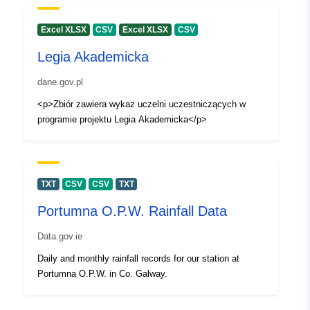
Excel XLSX
CSV
Excel XLSX
CSV
Legia Akademicka
dane.gov.pl
<p>Zbiór zawiera wykaz uczelni uczestniczących w
programie projektu Legia Akademicka</p>
TXT
CSV
CSV
TXT
Portumna O.P.W. Rainfall Data
Data.gov.ie
Daily and monthly rainfall records for our station at
Portumna O.P.W. in Co. Galway.