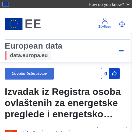
How do you know?
Σύνδεση
European data
data.europa.eu
0
Σύνολο δεδομένων
Izvadak iz Registra osoba
ovlaštenih za energetske
preglede i energetsko
certificiranje zgrada