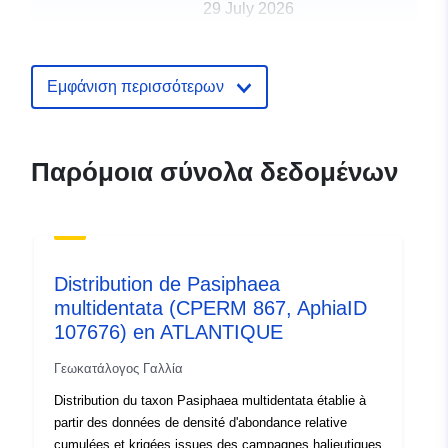
29 July 2026
uriRef:
http://data.europa.eu/88u/dataset/r
certifikatora
Εμφάνιση περισσότερων
Παρόμοια σύνολα δεδομένων
Distribution de Pasiphaea
multidentata (CPERM 867, AphiaID
107676) en ATLANTIQUE
Γεωκατάλογος Γαλλία
Distribution du taxon Pasiphaea multidentata établie à
partir des données de densité d'abondance relative
cumulées et krigées issues des campagnes halieutiques