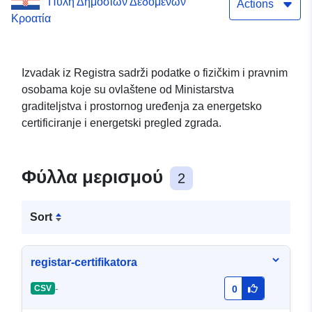
Πύλη Δημόσιων Δεδομένων
Actions
Κροατία
Izvadak iz Registra sadrži podatke o fizičkim i pravnim
osobama koje su ovlaštene od Ministarstva
graditeljstva i prostornog uređenja za energetsko
certificiranje i energetski pregled zgrada.
Φύλλα μερισμού
2
Sort
registar-certifikatora
-
CSV
0