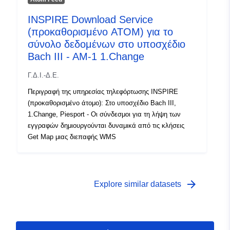
INSPIRE Download Service
(προκαθορισμένο ATOM) για το
σύνολο δεδομένων στο υποσχέδιο
Bach III - AM-1 1.Change
Γ.Δ.Ι.-Δ.Ε.
Περιγραφή της υπηρεσίας τηλεφόρτωσης INSPIRE
(προκαθορισμένο άτομο): Στο υποσχέδιο Bach III,
1.Change, Piesport - Οι σύνδεσμοι για τη λήψη των
εγγραφών δημιουργούνται δυναμικά από τις κλήσεις
Get Map μιας διεπαφής WMS
arrow_forward
Explore similar datasets