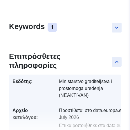
Keywords
1
keyboard_arrow_down
Επιπρόσθετες
keyboard_arrow_up
πληροφορίες
Εκδότης:
Ministarstvo graditeljstva i
prostornoga uređenja
(NEAKTIVAN)
Αρχείο
Προστίθεται στο data.europa.eu:
2
καταλόγου:
July 2026
Επικαιροποιήθηκε στα data.europa