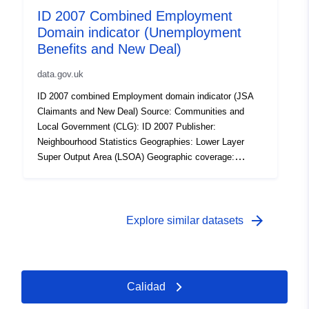
ID 2007 Combined Employment
Domain indicator (Unemployment
Benefits and New Deal)
data.gov.uk
ID 2007 combined Employment domain indicator (JSA
Claimants and New Deal) Source: Communities and
Local Government (CLG): ID 2007 Publisher:
Neighbourhood Statistics Geographies: Lower Layer
Super Output Area (LSOA) Geographic coverage:
England Time coverage: 2007 Type of data:
Administrative data
arrow_forward
Explore similar datasets
Calidad