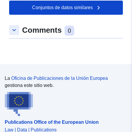
Conjuntos de datos similares
Comments
keyboard_arrow_down
0
La
Oficina de Publicaciones de la Unión Europea
gestiona este sitio web.
Publications Office of the European Union
Law | Data | Publications