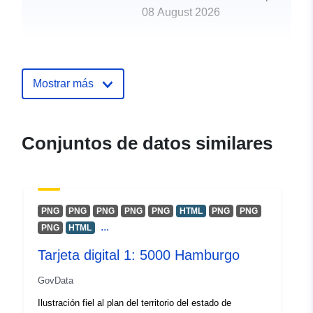
08 August 2026
uriRef:
http://data.europa.eu/88u/dataset/r
dozvola-u-akvakulturi
Mostrar más
Conjuntos de datos similares
PNG
PNG
PNG
PNG
PNG
HTML
PNG
PNG
...
PNG
HTML
Tarjeta digital 1: 5000 Hamburgo
GovData
Ilustración fiel al plan del territorio del estado de