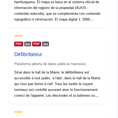
hamburguesa. El mapa se basa en el sistema oficial de
información del registro de la propiedad (ALKIS -
contenido reducido), que se complementa con contenido
topográfico e información. El mapa digital 1: 5000
Hamburgo (DK5) es la reedición digital del antiguo Mapa
Básico Alemán (DGK) 1:5000. Sirve a la economía, la
administración y la planificación.
PDF
jpg
PDF
jpg
Défibrilateur
Plataforma abierta de datos públicos franceses
Situé dans le hall de la Mairie, le défibrillateur est
accessible à tout public, à l'abri, dans le hall de la Mairie
qui n'est pas fermé à clef. Tous les lundis le voyant
lumineux est contrôlé assurant ainsi le fonctionnement
correct de l'appareil. Les électrodes et la batteries sont
remplacés à intervalles réguliers.