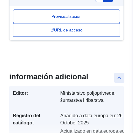
Previsualización
URL de acceso
información adicional
keyboard_arrow_up
Editor:
Ministarstvo poljoprivrede,
šumarstva i ribarstva
Registro del
Añadido a data.europa.eu:
26
catálogo:
October 2025
Actualizado en data.europa.eu: