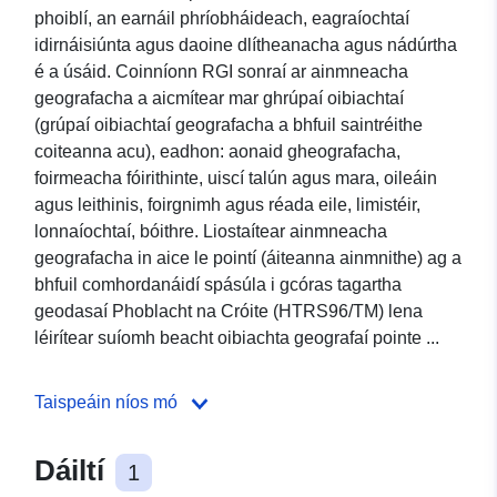
phoiblí, an earnáil phríobháideach, eagraíochtaí
idirnáisiúnta agus daoine dlítheanacha agus nádúrtha
é a úsáid. Coinníonn RGI sonraí ar ainmneacha
geografacha a aicmítear mar ghrúpaí oibiachtaí
(grúpaí oibiachtaí geografacha a bhfuil saintréithe
coiteanna acu), eadhon: aonaid gheografacha,
foirmeacha fóirithinte, uiscí talún agus mara, oileáin
agus leithinis, foirgnimh agus réada eile, limistéir,
lonnaíochtaí, bóithre. Liostaítear ainmneacha
geografacha in aice le pointí (áiteanna ainmnithe) ag a
bhfuil comhordanáidí spásúla i gcóras tagartha
geodasaí Phoblacht na Cróite (HTRS96/TM) lena
léirítear suíomh beacht oibiachta geografaí pointe ...
Taispeáin níos mó
Dáiltí
1