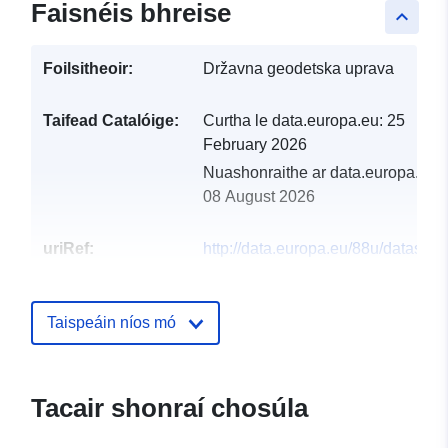
Faisnéis bhreise
keyboard_arrow_up
Foilsitheoir:
Državna geodetska uprava
Taifead Catalóige:
Curtha le data.europa.eu:
25
February 2026
Nuashonraithe ar data.europa.eu:
08 August 2026
uriRef:
http://data.europa.eu/88u/dataset/r
geografskih-imena
Taispeáin níos mó
Tacair shonraí chosúla