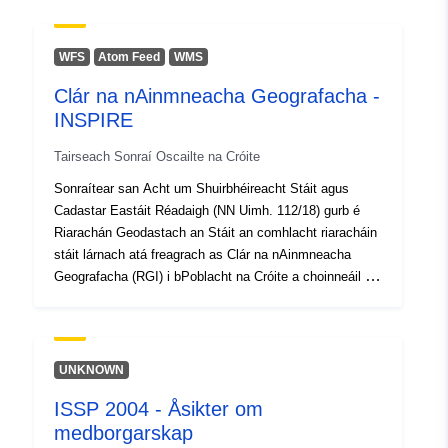
WFS
Atom Feed
WMS
Clár na nAinmneacha Geografacha -
INSPIRE
Tairseach Sonraí Oscailte na Cróite
Sonraítear san Acht um Shuirbhéireacht Stáit agus
Cadastar Eastáit Réadaigh (NN Uimh. 112/18) gurb é
Riarachán Geodastach an Stáit an comhlacht riaracháin
stáit lárnach atá freagrach as Clár na nAinmneacha
Geografacha (RGI) i bPoblacht na Cróite a choinneáil ar
bun agus a choinneáil ar bun. Forordaítear an t-ábhar, an
modh chun an RGI a bhainistiú agus a chothabháil leis
na Rialacha maidir le Clár na nAinmneacha Geografacha
(OG 59/20). Is bunachar sonraí ar líne é RGI ina
UNKNOWN
ndéantar sonraí maidir le hainmneacha geografacha i
ISSP 2004 - Åsikter om
gcríoch Phoblacht na Cróite a thaifeadadh agus a
medborgarskap
chothabháil. Is é an bonn oifigiúil é chun sonraí spáis