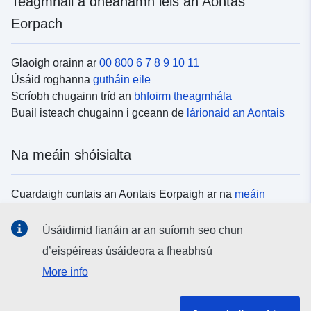
Teagmháil a dhéanamh leis an Aontas
Eorpach
Glaoigh orainn ar
00 800 6 7 8 9 10 11
Úsáid roghanna
gutháin eile
Scríobh chugainn tríd an
bhfoirm theagmhála
Buail isteach chugainn i gceann de
lárionaid an Aontais
Na meáin shóisialta
Cuardaigh cuntais an Aontais Eorpaigh ar na
meáin
shóisialta
Úsáidimid fianáin ar an suíomh seo chun
d’eispéireas úsáideora a fheabhsú
Institiúidí agus comhlachtaí an Aontais
More info
Eorpaigh