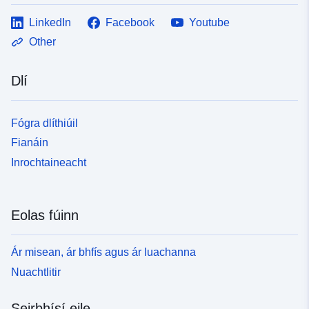
LinkedIn
Facebook
Youtube
Other
Dlí
Fógra dlíthiúil
Fianáin
Inrochtaineacht
Eolas fúinn
Ár misean, ár bhfís agus ár luachanna
Nuachtlitir
Seirbhísí eile