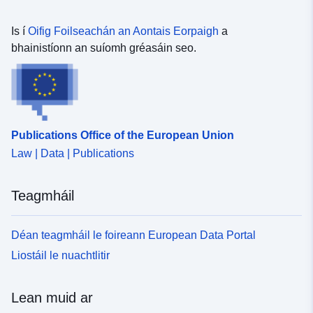
sholáthar sonraí ag INSEE. Leanann uimhriú nua QP
2024 an fhormáid ‘QNXXXYYZ’ inar litir é XX = cód na
Is í
Oifig Foilseachán an Aontais Eorpaigh
a
roinne, YY = sraithuimhir agus Z. * N = PQ nua, ag dul
bhainistíonn an suíomh gréasáin seo.
isteach sa tíreolaíocht tosaíochta in 2024 * M = QP a
bhí ann cheana in 2015 le breac-chuntas modhnaithe sa
tíreolaíocht tosaíochta in 2024 (cumasc nó deighilt
fhéideartha QP 2015) * I = QP a bhí ann cheana in 2015
le comhrian an-chosúil le comhrian 2015
Publications Office of the European Union
Law | Data | Publications
Teagmháil
Déan teagmháil le foireann European Data Portal
Liostáil le nuachtlitir
Lean muid ar