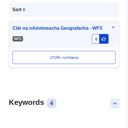
Sort
Clár na nAinmneacha Geografacha - WFS
-
WFS
0
URL rochtana
Keywords
4
keyboard_arrow_down