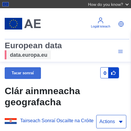
How do you know?
Logáil isteach
European data
data.europa.eu
0
Tacar sonraí
Clár ainmneacha
geografacha
Tairseach Sonraí Oscailte na Cróite
Actions