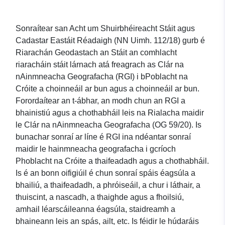
Sonraítear san Acht um Shuirbhéireacht Stáit agus
Cadastar Eastáit Réadaigh (NN Uimh. 112/18) gurb é
Riarachán Geodastach an Stáit an comhlacht
riaracháin stáit lárnach atá freagrach as Clár na
nAinmneacha Geografacha (RGI) i bPoblacht na
Cróite a choinneáil ar bun agus a choinneáil ar bun.
Forordaítear an t-ábhar, an modh chun an RGI a
bhainistiú agus a chothabháil leis na Rialacha maidir
le Clár na nAinmneacha Geografacha (OG 59/20). Is
bunachar sonraí ar líne é RGI ina ndéantar sonraí
maidir le hainmneacha geografacha i gcríoch
Phoblacht na Cróite a thaifeadadh agus a chothabháil.
Is é an bonn oifigiúil é chun sonraí spáis éagsúla a
bhailiú, a thaifeadadh, a phróiseáil, a chur i láthair, a
thuiscint, a nascadh, a thaighde agus a fhoilsiú,
amhail léarscáileanna éagsúla, staidreamh a
bhaineann leis an spás, ailt, etc. Is féidir le húdaráis