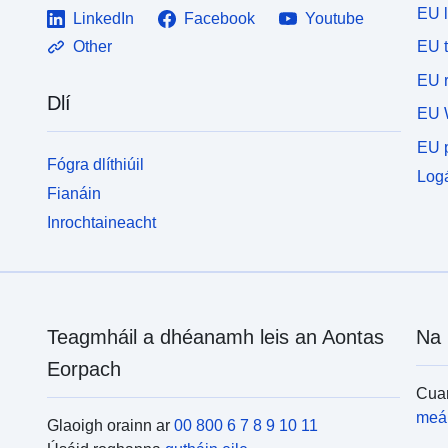
EU 
LinkedIn
Facebook
Youtube
EU 
Other
EU r
Dlí
EU 
EU p
Fógra dlíthiúil
Logá
Fianáin
Inrochtaineacht
Teagmháil a dhéanamh leis an Aontas
Na 
Eorpach
Cuar
meái
Glaoigh orainn ar
00 800 6 7 8 9 10 11