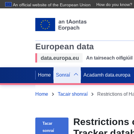
How do you know?
An official website of the European Union
European data
data.europa.eu
An tairseach oifigiú
Home
Sonraí
Acadamh data.europa
Home
Tacair shonraí
Restrictions of 
Restrictions
Tacar
Tracker data
sonraí