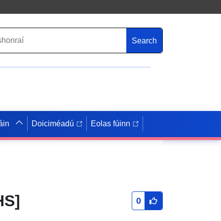
Search
áin
Doiciméadú
Eolas fúinn
HS]
0