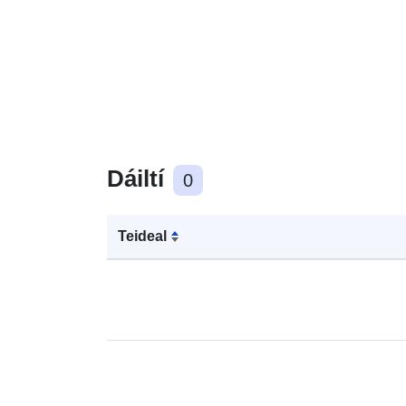
Dáiltí
0
Teideal