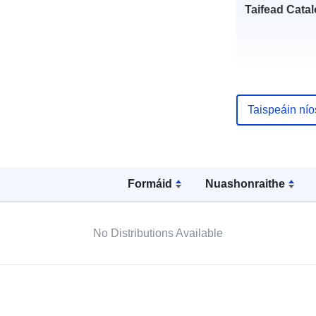
Taifead Catal
uriRef:
Taispeáin ní
Formáid
Nuashonraithe
No Distributions Available