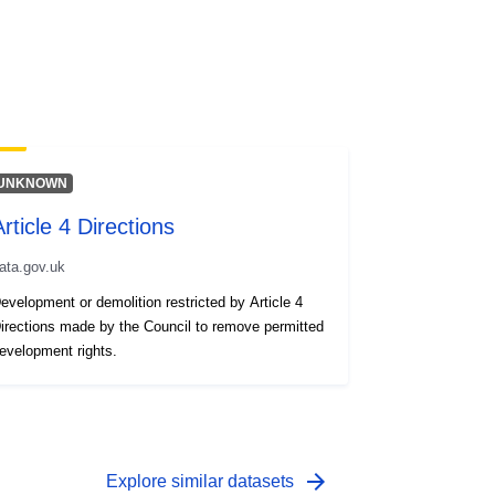
UNKNOWN
rticle 4 Directions
ata.gov.uk
evelopment or demolition restricted by Article 4
irections made by the Council to remove permitted
evelopment rights.
arrow_forward
Explore similar datasets