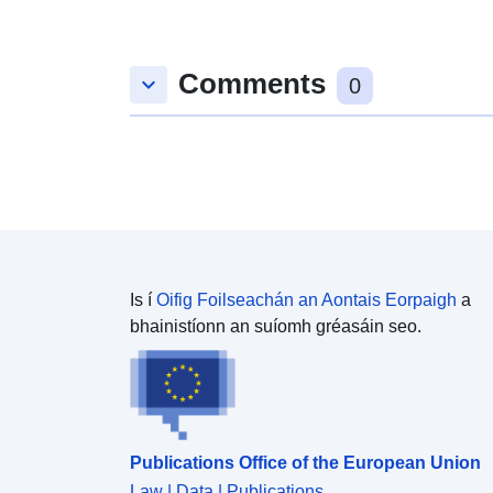
Comments
keyboard_arrow_down
0
Is í
Oifig Foilseachán an Aontais Eorpaigh
a
bhainistíonn an suíomh gréasáin seo.
Publications Office of the European Union
Law | Data | Publications