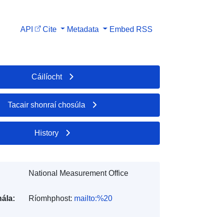
API
Cite
Metadata
Embed
RSS
Cáilíocht
Tacair shonraí chosúla
History
National Measurement Office
ála:
Ríomhphost:
mailto:%20