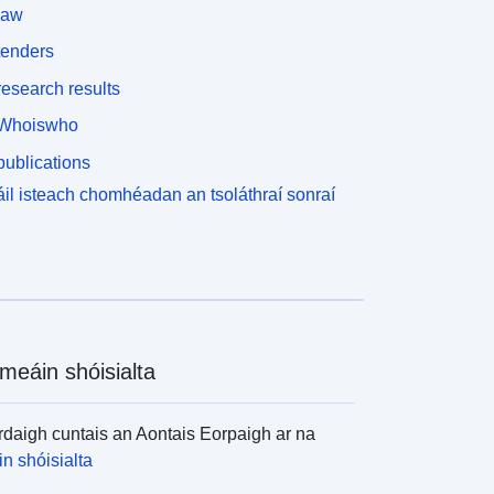
law
tenders
esearch results
Whoiswho
ublications
il isteach chomhéadan an tsoláthraí sonraí
meáin shóisialta
daigh cuntais an Aontais Eorpaigh ar na
n shóisialta