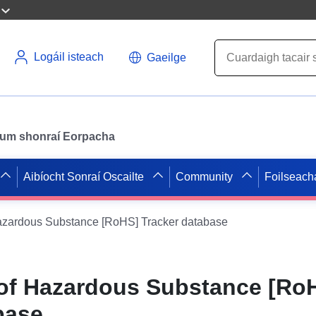
Logáil isteach
Gaeilge
il um shonraí Eorpacha
Aibíocht Sonraí Oscailte
Community
Foilseach
Hazardous Substance [RoHS] Tracker database
 of Hazardous Substance [Ro
base