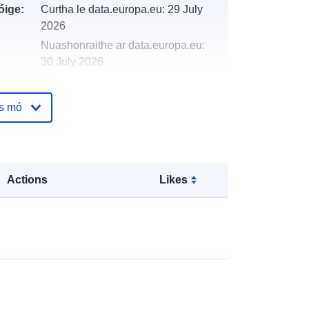
óige:
Curtha le data.europa.eu:
29 July
2026
Nuashonraithe ar data.europa.eu:
30 July 2026
http://data.europa.eu/88u/dataset/res
os mó
trictions-of-hazardous-substance-
rohs-tracker-database
Actions
Likes