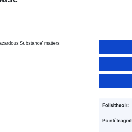
 Hazardous Substance' matters
Foilsitheoir:
Pointí teagmh