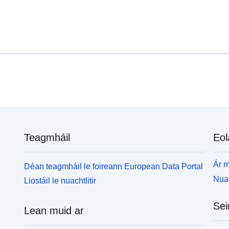
Teagmháil
Eol
Ár m
Déan teagmháil le foireann European Data Portal
Nuac
Liostáil le nuachtlitir
Sei
Lean muid ar