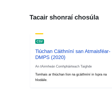
Tacair shonraí chosúla
CSV
Tiúchan Cáithníní san Atmaisféar-
DMPS (2020)
An tAirmheán Comhpháirteach Taighde
Tomhais ar thiúchan líon na gcáithníní in Ispra na
hIodáile.