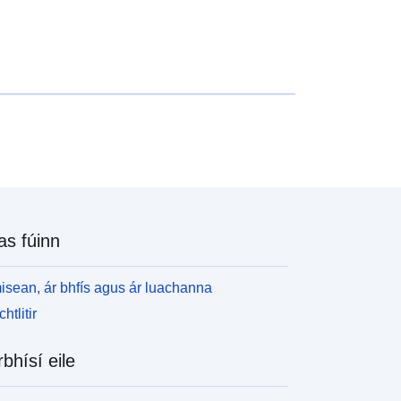
as fúinn
isean, ár bhfís agus ár luachanna
htlitir
rbhísí eile