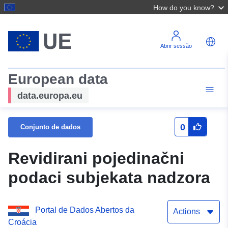
How do you know?
Abrir sessão
European data
data.europa.eu
0
Conjunto de dados
Revidirani pojedinačni
podaci subjekata nadzora
Portal de Dados Abertos da
Actions
Croácia