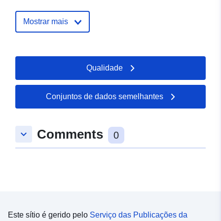
pojedina-ni-podaci-subjekata-nad
Mostrar mais
Qualidade
Conjuntos de dados semelhantes
Comments
keyboard_arrow_down
0
Este sítio é gerido pelo
Serviço das Publicações da