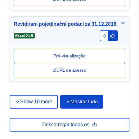
Revidirani pojedinačni podaci za 31.12.2016.
-
Excel XLS
0
Pré-visualização
URL de acesso
Show 10 more
Mostrar tudo
Descarregar todos os