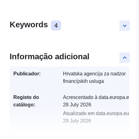
Keywords
4
keyboard_arrow_down
Informação adicional
keyboard_arrow_up
Publicador:
Hrvatska agencija za nadzor
financijskih usluga
Registo do
Acrescentado à data.europa.eu:
catálogo:
28 July 2026
Atualizado em data.europa.eu:
29 July 2026
uriRef:
http://data.europa.eu/88u/dataset/r