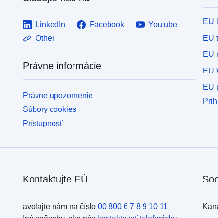
EU 
LinkedIn
Facebook
Youtube
EU 
Other
EU r
Právne informácie
EU 
EU p
Právne upozornenie
Prih
Súbory cookies
Prístupnosť
Kontaktujte EÚ
Soc
avolajte nám na číslo
00 800 6 7 8 9 10 11
Kan