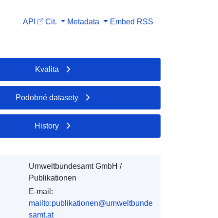
API
Cit.
Metadata
Embed
RSS
Kvalita
Podobné datasety
History
Umweltbundesamt GmbH /
Publikationen
E-mail:
mailto:publikationen@umweltbunde
samt.at