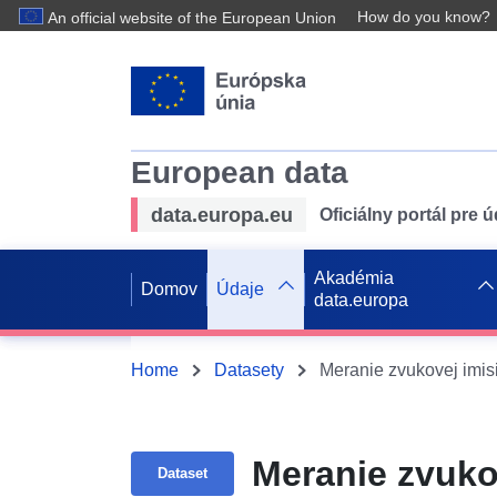
How do you know?
An official website of the European Union
European data
data.europa.eu
Oficiálny portál pre 
Akadémia
Domov
Údaje
data.europa
Home
Datasety
Meranie zvukovej imis
Meranie zvuko
Dataset