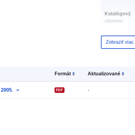
Katalógový
záznam:
Zobraziť viac
uriRef:
Formát
Aktualizované
 2005.
-
PDF