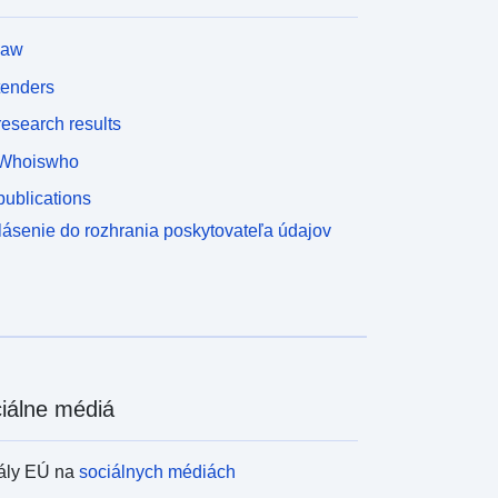
law
tenders
esearch results
Whoiswho
ublications
lásenie do rozhrania poskytovateľa údajov
iálne médiá
ály EÚ na
sociálnych médiách