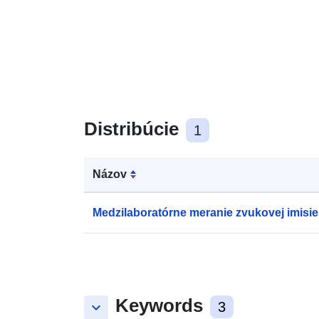
Distribúcie
1
Názov
Medzilaboratórne meranie zvukovej imisie
Keywords
keyboard_arrow_down
3