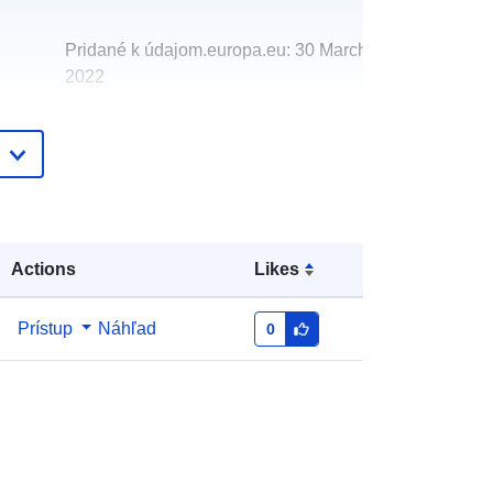
Pridané k údajom.europa.eu:
30 March
2022
Aktualizované na základe údajov.europa.eu:
02 March 2026
http://data.europa.eu/88u/dataset/rin
gversuchmessungderschallimmissio
n20051
Actions
Likes
Prístup
Náhľad
0