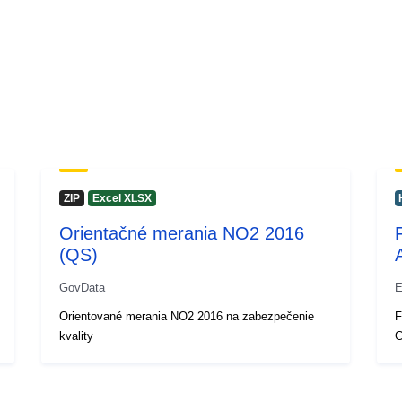
ZIP
Excel XLSX
Orientačné merania NO2 2016
(QS)
GovData
E
Orientované merania NO2 2016 na zabezpečenie
F
kvality
G