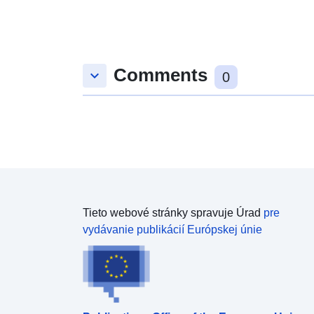
Comments
keyboard_arrow_down
0
Tieto webové stránky spravuje Úrad
pre
vydávanie publikácií Európskej únie