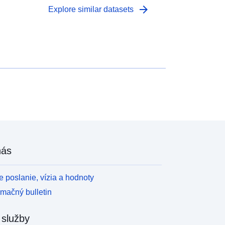
arrow_forward
Explore similar datasets
nás
 poslanie, vízia a hodnoty
rmačný bulletin
 služby