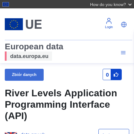
How do you know?
Login
European data
data.europa.eu
0
Zbiór danych
River Levels Application
Programming Interface
(API)