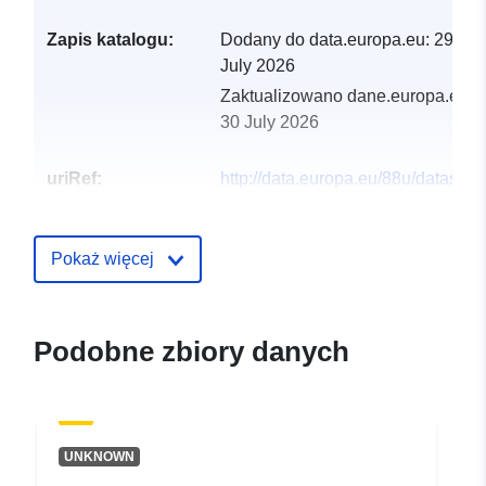
Zapis katalogu:
Dodany do data.europa.eu:
29
July 2026
Zaktualizowano dane.europa.eu:
30 July 2026
uriRef:
http://data.europa.eu/88u/dataset/ri
levels-application-programming-
interface-api1
Pokaż więcej
Podobne zbiory danych
UNKNOWN