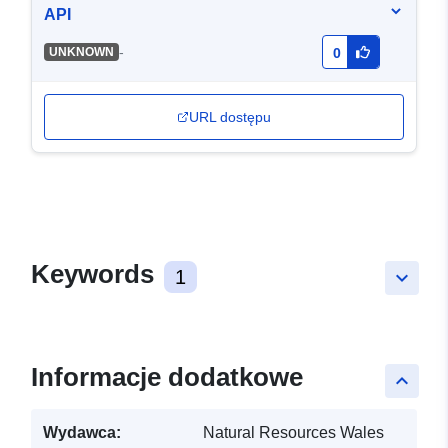
API
-
UNKNOWN
0
URL dostępu
Keywords
1
keyboard_arrow_down
Informacje dodatkowe
keyboard_arrow_up
Wydawca:
Natural Resources Wales