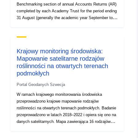
Benchmarking section of annual Accounts Returns (AR)
completed by each Academy Trust for the period ending
31 August (generally the academic year September to
August). Source agency: Education Designation:
Official Statistics not designated as National Statistics
Language: English Alternative title: Income and
expenditure in Academies in England
Krajowy monitoring środowiska:
Mapowanie satelitarne rodzajów
roślinności na otwartych terenach
podmokłych
Portal Geodanych Szwecja
W ramach krajowego monitorowania środowiska
przeprowadzono krajowe mapowanie rodzajów
roślinności na otwartych terenach podmokłych. Badanie
przeprowadzono w latach 2018–2022 i opiera się ono na
danych satelitarnych. Mapa zawierająca 16 rodzajów
roślinności jest sporządzona dla wszystkich otwartych
terenów podmokłych (według krajowych danych