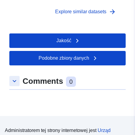
dotyczących pokrycia terenu) poniżej gór.
arrow_forward
Explore similar datasets
Jakość
Podobne zbiory danych
Comments
keyboard_arrow_down
0
Administratorem tej strony internetowej jest
Urząd