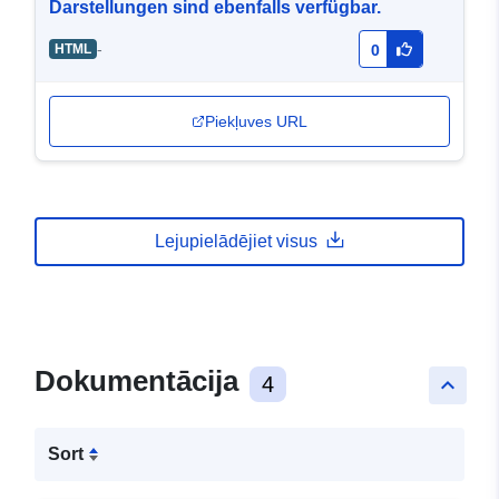
Darstellungen sind ebenfalls verfügbar.
-
HTML
0
Piekļuves URL
Lejupielādējiet visus
Dokumentācija
4
keyboard_arrow_up
Sort