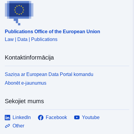
Citi identifikatori:
https://doi.org/10.2908/DEMO_
uriRef:
http://data.europa.eu/88u/dataset
Publications Office of the European Union
Law | Data | Publications
Piekļuves
public
tiesības:
Kontaktinformācija
Uzkrāšanas
weekly
periodiskums:
Saziņa ar European Data Portal komandu
Abonēt e-jaunumus
Periods:
03 January 2000
 -
12 July 2026
Sekojiet mums
Tips:
Statistical data
LinkedIn
Facebook
Youtube
Avoti:
http://publications.europa.eu/resou
Other
type/STATISTICAL