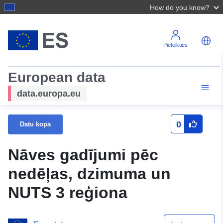
How do you know?
Pieteikties
European data
data.europa.eu
0
Datu kopa
Nāves gadījumi pēc
nedēļas, dzimuma un
NUTS 3 reģiona