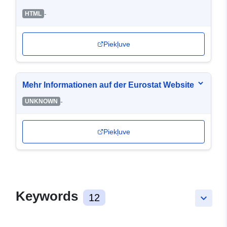
-
HTML
Piekļuve
Mehr Informationen auf der Eurostat Website
-
UNKNOWN
Piekļuve
Keywords
12
keyboard_arrow_down