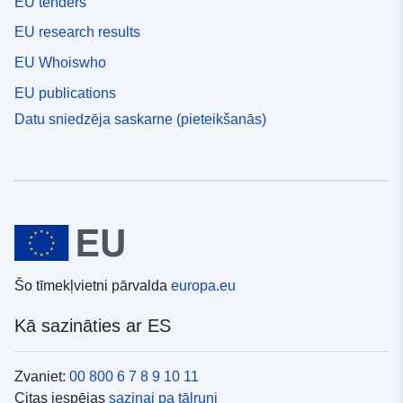
EU tenders
EU research results
EU Whoiswho
EU publications
Datu sniedzēja saskarne (pieteikšanās)
Šo tīmekļvietni pārvalda
europa.eu
Kā sazināties ar ES
Zvaniet:
00 800 6 7 8 9 10 11
Citas iespējas
saziņai pa tālruni