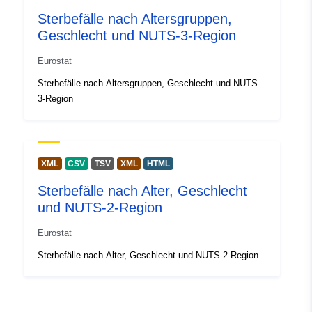
Ireland
Sterbefälle nach Altersgruppen,
Mayotte
Geschlecht und NUTS-3-Region
Germany
Italy
Eurostat
Denmark
Sterbefälle nach Altersgruppen, Geschlecht und NUTS-
United Kingdom
3-Region
Slovakia
Martinique
Lithuania
Greece
XML
CSV
TSV
XML
HTML
Switzerland
Spain
Sterbefälle nach Alter, Geschlecht
Latvia
und NUTS-2-Region
Poland
Eurostat
Romania
Luxembourg
Sterbefälle nach Alter, Geschlecht und NUTS-2-Region
Albania
Estonia
European Union