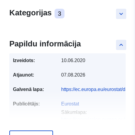
Kategorijas
3
keyboard_arrow_down
Papildu informācija
keyboard_arrow_up
Izveidots:
10.06.2020
Atjaunot:
07.08.2026
Galvenā lapa:
https://ec.europa.eu/eurostat/da
Publicētājs:
Eurostat
Sākumlapa:
https://commission.europa.eu/abou
and-executive-agencies/euros...