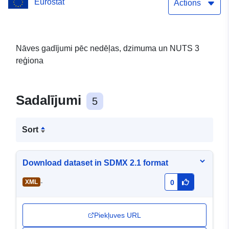
Eurostat
Actions
Nāves gadījumi pēc nedēļas, dzimuma un NUTS 3
reģiona
Sadalījumi
5
Sort
Download dataset in SDMX 2.1 format
-
XML
0
Piekļuves URL