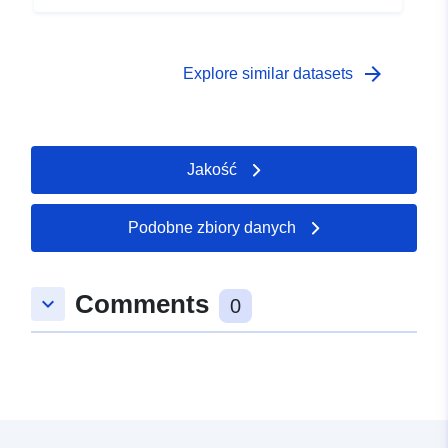
arrow_forward
Explore similar datasets
Jakość
Podobne zbiory danych
Comments
keyboard_arrow_down
0