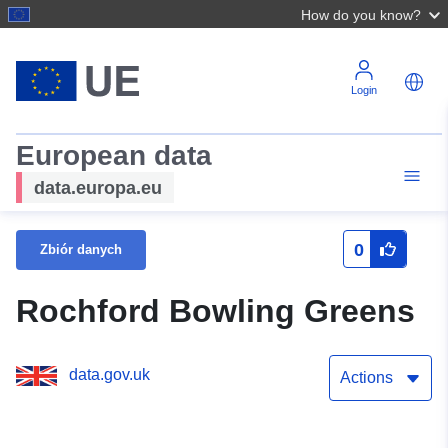
How do you know?
Login
European data
data.europa.eu
0
Zbiór danych
Rochford Bowling Greens
data.gov.uk
Actions