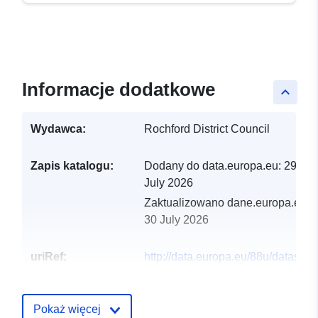
Informacje dodatkowe
keyboard_arrow_up
Wydawca:
Rochford District Council
Zapis katalogu:
Dodany do data.europa.eu:
29
July 2026
Zaktualizowano dane.europa.eu:
30 July 2026
uriRef:
http://data.europa.eu/88u/dataset/r
bowling-greens
Pokaż więcej