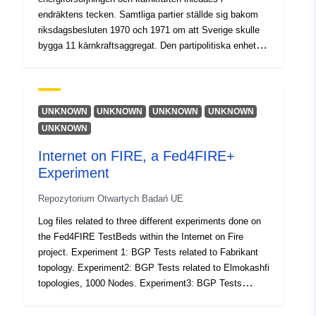
endräktens tecken. Samtliga partier ställde sig bakom
riksdagsbesluten 1970 och 1971 om att Sverige skulle
bygga 11 kärnkraftsaggregat. Den partipolitiska enheten
bröts först på våren 1973 då Thorbjörn Fälldin och
centerns riksdagsgrupp tog ställning mot kärnkraften.
Oljekrisen satte ett halvår senare energifrågorna i
centrum för den politiska debatten och en intensiv
UNKNOWN
UNKNOWN
UNKNOWN
UNKNOWN
opinionsbildningsprocess inleddes. De politiska partierna
UNKNOWN
engagerade sig t ex under hösten 1974 i en
Internet on FIRE, a Fed4FIRE+
rådslagsverksamhet med sina medlemmar för att
informera om energiproblemen och pejla
Experiment
opinionsströmningarna. Under denna period utformades
Repozytorium Otwartych Badań UE
partiernas energipolitiska program. I maj 1975, när
riksdagen fattade beslut om energiplanen för den
Log files related to three different experiments done on
närmaste 10-årsperioden fram till 1985, avslutades den
the Fed4FIRE TestBeds within the Internet on Fire
första fasen i den politiska process som inletts två år
project. Experiment 1: BGP Tests related to Fabrikant
tidigare. Frontlinjerna var upprättade och båda sidor
topology. Experiment2: BGP Tests related to Elmokashfi
hade formerat sina styrkor. Socialdemokraterna och
topologies, 1000 Nodes. Experiment3: BGP Tests
moderaterna förordade en utbyggnad av kärnkraften och
related to Elmokashfi topologies, 2000 Nodes.
ville bygga 13 aggregat. Även folkpartiet var för en