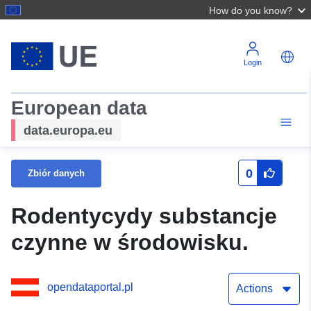
How do you know?
Login
European data
data.europa.eu
0
Zbiór danych
Rodentycydy substancje
czynne w środowisku.
opendataportal.pl
Actions