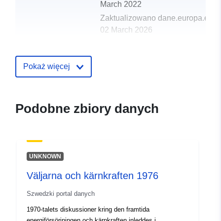
March 2022
Zaktualizowano dane.europa.eu:
02 March 2026
uriRef:
http://data.europa.eu/88u/dataset/
Pokaż więcej
Podobne zbiory danych
UNKNOWN
Väljarna och kärnkraften 1976
Szwedzki portal danych
1970-talets diskussioner kring den framtida
energiförsörjningen och kärnkraften inleddes i