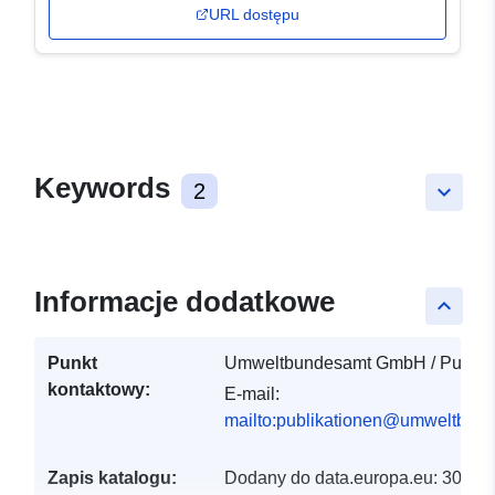
URL dostępu
Keywords
2
keyboard_arrow_down
Informacje dodatkowe
keyboard_arrow_up
Punkt
Umweltbundesamt GmbH / Publika
kontaktowy:
E-mail:
mailto:publikationen@umweltbund
Zapis katalogu:
Dodany do data.europa.eu:
30