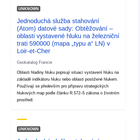
UNKNOWN
Identifikátory:
rousseau-online@openglam
Jednoduchá služba stahování
(Atom) datové sady: Obtěžování –
uriRef:
http://data.europa.eu/88u/dataset/
oblasti vystavené hluku na železniční
online-openglam
trati 590000 (mapa „typu a“ LN) v
Loir-et-Cher
Časová
irregular
periodicita:
Geokatalog Francie
Oblasti hladiny hluku popisují situaci vystavení hluku na
Časové pokrytí:
01 January 1732
základě indikátoru hluku nebo oblasti postižené hlukem.
 -
31 December 1788
Používají se především pro přípravu strategických
hlukových map podle článku R.572–5 zákona o životním
prostředí.
UNKNOWN