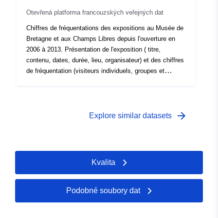
Otevřená platforma francouzských veřejných dat
Chiffres de fréquentations des expositions au Musée de
Bretagne et aux Champs Libres depuis l'ouverture en
2006 à 2013. Présentation de l'exposition ( titre,
contenu, dates, durée, lieu, organisateur) et des chiffres
de fréquentation (visiteurs individuels, groupes et
fréquentation totale)
arrow_forward
Explore similar datasets
Kvalita
Podobné soubory dat