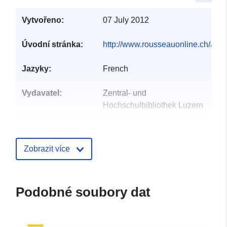
Vytvořeno:
07 July 2012
Úvodní stránka:
http://www.rousseauonline.ch/abo
Jazyky:
French
Vydavatel:
Zentral- und
Hochschulbibliothek Luzern
Kontaktní místa:
Enrico Natale, infoclio.ch
E-mail:
Zobrazit více
mailto:enrico.natale@infoclio.ch
Katalogový
Přidáno do data.europa.eu:
Podobné soubory dat
záznam:
08 March 2023
Aktualizace údajů.europa.eu:
03 August 2026