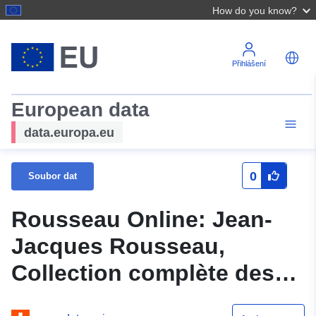
How do you know?
Přihlášení
European data
data.europa.eu
0
Soubor dat
Rousseau Online: Jean-
Jacques Rousseau,
Collection complète des
oeuvres