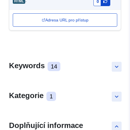
-
HTML
0
Adresa URL pro přístup
Keywords
14
keyboard_arrow_down
Kategorie
1
keyboard_arrow_down
Doplňující informace
keyboard_arrow_up