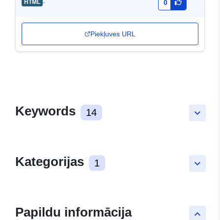
-
HTML
0
Piekļuves URL
Keywords
14
keyboard_arrow_down
Kategorijas
1
keyboard_arrow_down
Papildu informācija
keyboard_arrow_up