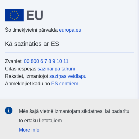
Šo tīmekļvietni pārvalda
europa.eu
Kā sazināties ar ES
Zvaniet:
00 800 6 7 8 9 10 11
Citas iespējas
saziņai pa tālruni
Rakstiet, izmantojot
saziņas veidlapu
Apmeklējiet kādu no
ES centriem
Sociālie mediji
Mēs šajā vietnē izmantojam sīkdatnes, lai padarītu
ES konti
sociālajos medijos
to ērtāku lietotājiem
More info