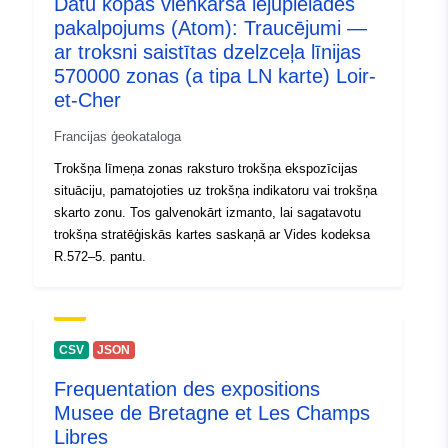
Datu kopas vienkārša lejupielādes
pakalpojums (Atom): Traucējumi —
ar troksni saistītas dzelzceļa līnijas
570000 zonas (a tipa LN karte) Loir-
et-Cher
Francijas ģeokataloga
Trokšņa līmeņa zonas raksturo trokšņa ekspozīcijas
situāciju, pamatojoties uz trokšņa indikatoru vai trokšņa
skarto zonu. Tos galvenokārt izmanto, lai sagatavotu
trokšņa stratēģiskās kartes saskaņā ar Vides kodeksa
R.572–5. pantu.
CSV
JSON
Frequentation des expositions
Musee de Bretagne et Les Champs
Libres