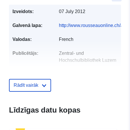
Izveidots:
07 July 2012
Galvenā lapa:
http://www.rousseauonline.ch/abo
Valodas:
French
Publicētājs:
Zentral- und
Hochschulbibliothek Luzern
Kontaktpunkts:
Enrico Natale, infoclio.ch
E-pasta adrese:
Rādīt vairāk
mailto:enrico.natale@infoclio.ch
Kataloga
Pievienots data.europa.eu:
08 Mar
Līdzīgas datu kopas
ieraksts:
2023
Jaunākā informācija par Data.euro
03 August 2026