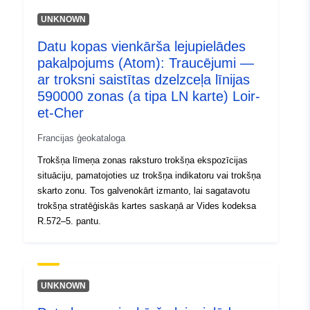
UNKNOWN
Identifikatori:
rousseau-online@openglam
Datu kopas vienkārša lejupielādes
pakalpojums (Atom): Traucējumi —
uriRef:
http://data.europa.eu/88u/dataset/
ar troksni saistītas dzelzceļa līnijas
online-openglam
590000 zonas (a tipa LN karte) Loir-
et-Cher
Uzkrāšanas
irregular
periodiskums:
Francijas ģeokataloga
Trokšņa līmeņa zonas raksturo trokšņa ekspozīcijas
Periods:
01 January 1732
situāciju, pamatojoties uz trokšņa indikatoru vai trokšņa
 -
31 December 1788
skarto zonu. Tos galvenokārt izmanto, lai sagatavotu
trokšņa stratēģiskās kartes saskaņā ar Vides kodeksa
R.572–5. pantu.
UNKNOWN