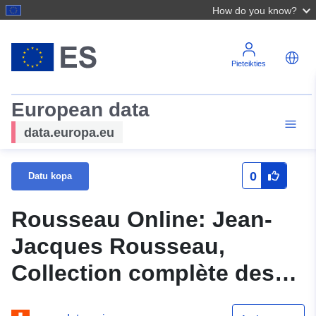
How do you know?
Pieteikties
European data
data.europa.eu
0
Datu kopa
Rousseau Online: Jean-
Jacques Rousseau,
Collection complète des
oeuvres