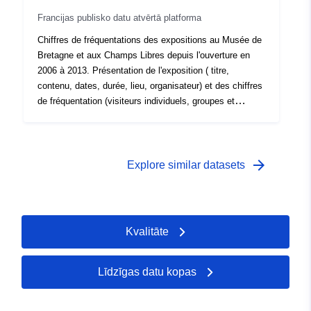
Francijas publisko datu atvērtā platforma
Chiffres de fréquentations des expositions au Musée de
Bretagne et aux Champs Libres depuis l'ouverture en
2006 à 2013. Présentation de l'exposition ( titre,
contenu, dates, durée, lieu, organisateur) et des chiffres
de fréquentation (visiteurs individuels, groupes et
fréquentation totale)
arrow_forward
Explore similar datasets
Kvalitāte
Līdzīgas datu kopas