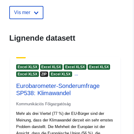
mailto:Eurobarometer@ec.europa
E-postadresse:
Rue de La Loi, 56,
Vis mer
Brussels
Katalogopptak:
Lagt til data.europa.eu:
12
Lignende datasett
February 2026
Oppdatert på data.europa.eu:
29 April 2026
Excel XLSX
Excel XLSX
Excel XLSX
Excel XLSX
Romressurs:
Slovenia
...
Excel XLSX
ZIP
Excel XLSX
Lithuania
Eurobarometer-Sonderumfrage
Malta
SP538: Klimawandel
Austria
Luxembourg
Kommunikációs Főigazgatóság
Finland
Mehr als drei Viertel (77 %) der EU-Bürger sind der
Slovakia
Meinung, dass der Klimawandel derzeit ein sehr ernstes
Germany
Problem darstellt. Die Mehrheit der Europäer ist der
Sweden
Ansicht, dass die Europäische Union (56 %), die