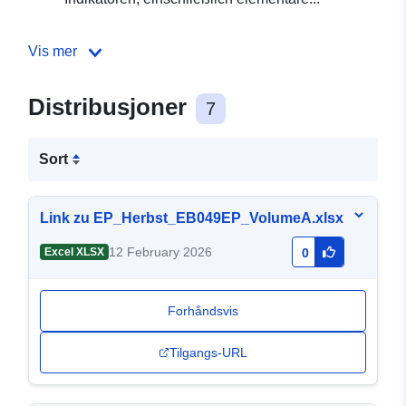
Vis mer
Distribusjoner
7
Sort
Link zu EP_Herbst_EB049EP_VolumeA.xlsx
12 February 2026
Excel XLSX
0
Forhåndsvis
Tilgangs-URL