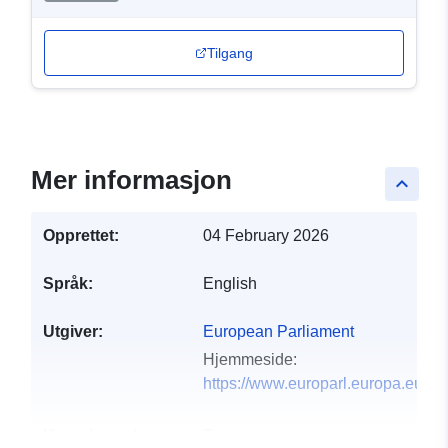
Tilgang
Mer informasjon
keyboard_arrow_up
Opprettet:
04 February 2026
Språk:
English
Utgiver:
European Parliament
Hjemmeside:
https://www.europarl.europa.eu
Kontaktpunkter:
E-post: