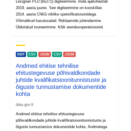
Lézignan PLU (65271) digiteerimine, mida ajakohastati
2019. aasta juunis. See digiteerimine on kooskõlas
2014. aasta CNIGi riiklike spetsifikatsioonidega.
Võimalikud kasutusalad: Reklaamide juhendamine.
Üldistatud tsoneerimine. Kõik arendusoperatsioonid.
RDF
CSV
JSON
CSV
JSON
Andmed ehitise tehnilise
ehitustegevuse põhivaldkondade
juhtide kvalifikatsioonitunnistuste ja
õiguste tunnustamise dokumentide
kohta
data.gov.lt
Andmed ehitise tehnilise ehitustegevuse
põhivaldkondade juhtide kvalifikatsioonitunnistuste ja
õiguste tunnustamise dokumentide kohta. Andmetega