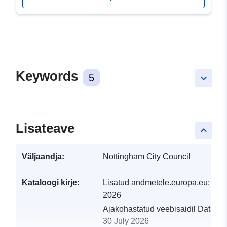
Keywords
5
keyboard_arrow_down
Lisateave
keyboard_arrow_up
Väljaandja:
Nottingham City Council
Kataloogi kirje:
Lisatud andmetele.europa.eu:
29 J
2026
Ajakohastatud veebisaidil Data.eu
30 July 2026