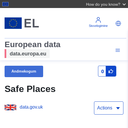
How do you know?
Sisselogimine
European data
data.europa.eu
0
Andmekogum
Safe Places
data.gov.uk
Actions