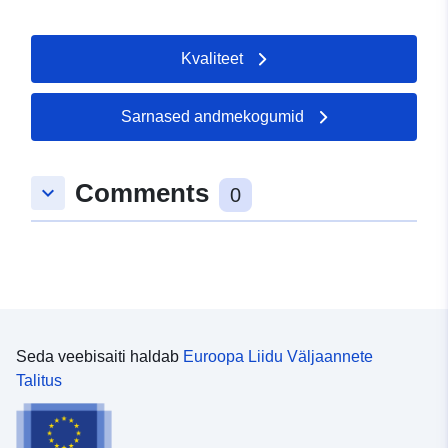
Kvaliteet
Sarnased andmekogumid
Comments
keyboard_arrow_down
0
Seda veebisaiti haldab
Euroopa Liidu Väljaannete
Talitus