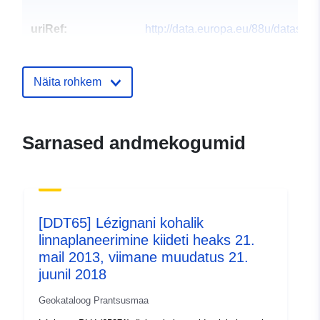
uriRef:
http://data.europa.eu/88u/dataset/s
places20
Näita rohkem
Sarnased andmekogumid
[DDT65] Lézignani kohalik
linnaplaneerimine kiideti heaks 21.
mail 2013, viimane muudatus 21.
juunil 2018
Geokataloog Prantsusmaa