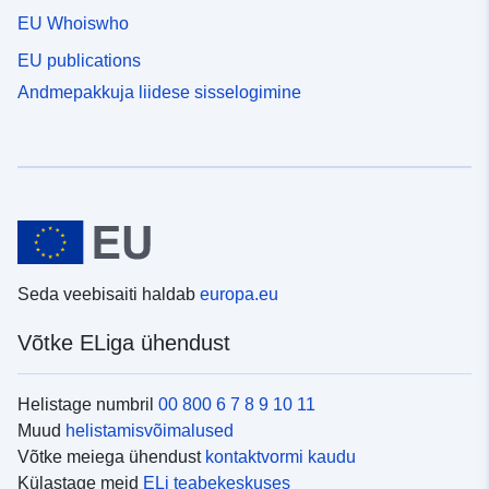
EU Whoiswho
EU publications
Andmepakkuja liidese sisselogimine
Seda veebisaiti haldab
europa.eu
Võtke ELiga ühendust
Helistage numbril
00 800 6 7 8 9 10 11
Muud
helistamisvõimalused
Võtke meiega ühendust
kontaktvormi kaudu
Külastage meid
ELi teabekeskuses