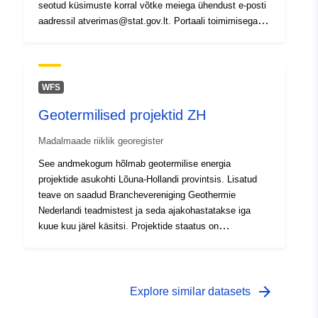
seotud küsimuste korral võtke meiega ühendust e-posti
aadressil atverimas@stat.gov.lt. Portaali toimimisega
seotud tehniliste probleemide korral võtke meiega
ühendust e-posti aadressil openidatadata@vssa.lt.
WFS
Geotermilised projektid ZH
Madalmaade riiklik georegister
See andmekogum hõlmab geotermilise energia
projektide asukohti Lõuna-Hollandi provintsis. Lisatud
teave on saadud Branchevereniging Geothermie
Nederlandi teadmistest ja seda ajakohastatakse iga
kuue kuu järel käsitsi. Projektide staatus on
„realiseeritud“ või „arendamisel“.
arrow_forward
Explore similar datasets