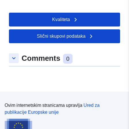
Kvaliteta
Slični skupovi podataka
Comments
keyboard_arrow_down
0
Ovim internetskim stranicama upravlja
Ured za
publikacije Europske unije