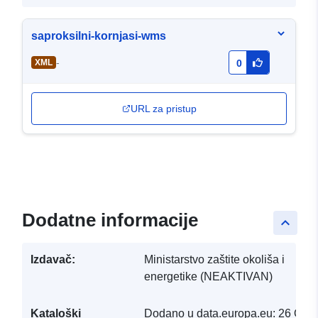
saproksilni-kornjasi-wms
-
XML
0
URL za pristup
Dodatne informacije
keyboard_arrow_up
Izdavač:
Ministarstvo zaštite okoliša i
energetike (NEAKTIVAN)
Kataloški
Dodano u data.europa.eu:
26 Octo