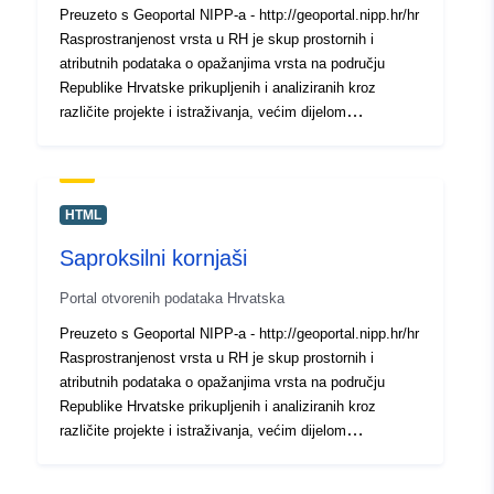
Preuzeto s Geoportal NIPP-a - http://geoportal.nipp.hr/hr
Rasprostranjenost vrsta u RH je skup prostornih i
atributnih podataka o opažanjima vrsta na području
Republike Hrvatske prikupljenih i analiziranih kroz
različite projekte i istraživanja, većim dijelom
organizirane od strane HAOP-a te ostalih institucija u
sektoru zaštite prirode (MZOE i javne ustanove za
upravljanje zaštićenim područjima na državnoj,
županijskoj i lokalnoj razini). Ovaj skup slojeva
HTML
prikazuje opažanja saproksilnih kornjaša dojavljena od
Saproksilni kornjaši
strane šire javnosti, raspodijeljena po godinama dojave.
Portal otvorenih podataka Hrvatska
Preuzeto s Geoportal NIPP-a - http://geoportal.nipp.hr/hr
Rasprostranjenost vrsta u RH je skup prostornih i
atributnih podataka o opažanjima vrsta na području
Republike Hrvatske prikupljenih i analiziranih kroz
različite projekte i istraživanja, većim dijelom
organizirane od strane HAOP-a te ostalih institucija u
sektoru zaštite prirode (MZOE i javne ustanove za