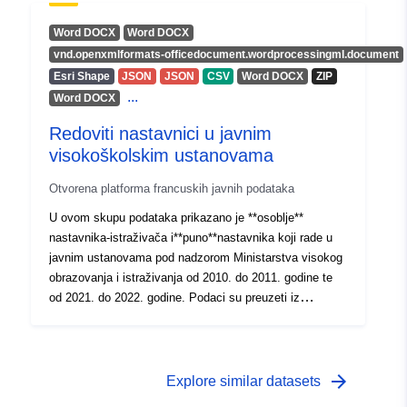
upravljanje zaštićenim područjima na državnoj,
županijskoj i lokalnoj razini). Ovaj skup slojeva
Word DOCX
Word DOCX
prikazuje opažanja saproksilnih kornjaša dojavljena od
vnd.openxmlformats-officedocument.wordprocessingml.document
strane šire javnosti, raspodijeljena po godinama dojave.
Esri Shape
JSON
JSON
CSV
Word DOCX
ZIP
...
Word DOCX
Redoviti nastavnici u javnim
visokoškolskim ustanovama
Otvorena platforma francuskih javnih podataka
U ovom skupu podataka prikazano je **osoblje**
nastavnika-istraživača i**puno**nastavnika koji rade u
javnim ustanovama pod nadzorom Ministarstva visokog
obrazovanja i istraživanja od 2010. do 2011. godine te
od 2021. do 2022. godine. Podaci su preuzeti iz
Informacijskog sustava upravljanja karijerom za
istraživačke učitelje i nastavnike u visokim učilištima
(RH-SUPINFO). **Kako bi se odgovorilo na nove potrebe
i osigurala dosljednost i usklađenost, struktura tog
arrow_forward
Explore similar datasets
skupa podataka izmijenjena je u rujnu 2021. ** ** **