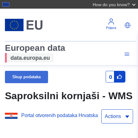
How do you know?
Prijava
European data
data.europa.eu
0
Skup podataka
Saproksilni kornjaši - WMS
Portal otvorenih podataka Hrvatska
Actions