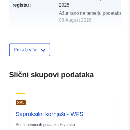
registar:
2025
Ažurirano na temelju podataka.eu
08 August 2026
uriRef:
http://data.europa.eu/88u/dataset/s
kornjasi-wms
Prikaži više
Slični skupovi podataka
XML
Saproksilni kornjaši - WFS
Portal otvorenih podataka Hrvatska