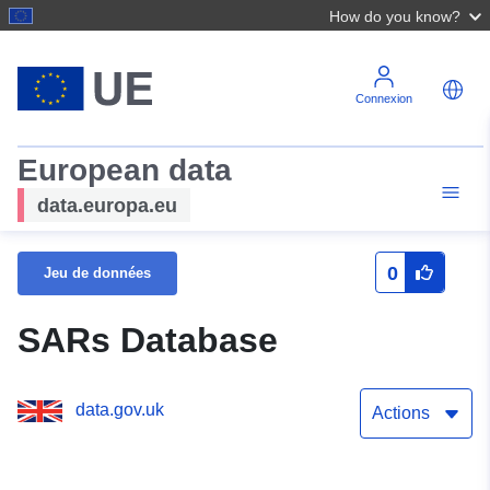
How do you know?
Connexion
European data
data.europa.eu
0
Jeu de données
SARs Database
data.gov.uk
Actions