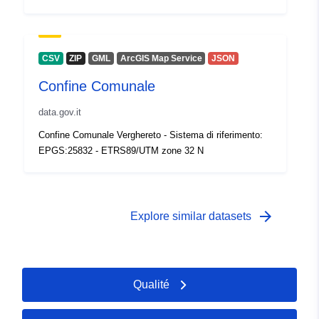
CSV
ZIP
GML
ArcGIS Map Service
JSON
Confine Comunale
data.gov.it
Confine Comunale Verghereto - Sistema di riferimento:
EPGS:25832 - ETRS89/UTM zone 32 N
arrow_forward
Explore similar datasets
Qualité