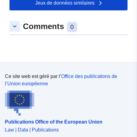
Jeux de données similaires
Comments
keyboard_arrow_down
0
Ce site web est géré par l’
Office des publications de
l’Union européenne
Publications Office of the European Union
Law | Data | Publications