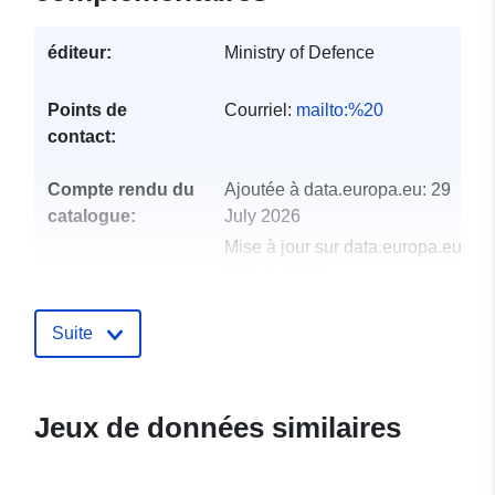
éditeur:
Ministry of Defence
Points de
Courriel:
mailto:%20
contact:
Compte rendu du
Ajoutée à data.europa.eu:
29
catalogue:
July 2026
Mise à jour sur data.europa.eu:
30 July 2026
uriRef:
http://data.europa.eu/88u/dataset/s
Suite
database
Jeux de données similaires