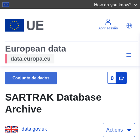
How do you know?
Abrir sessão
European data
data.europa.eu
0
Conjunto de dados
SARTRAK Database
Archive
data.gov.uk
Actions