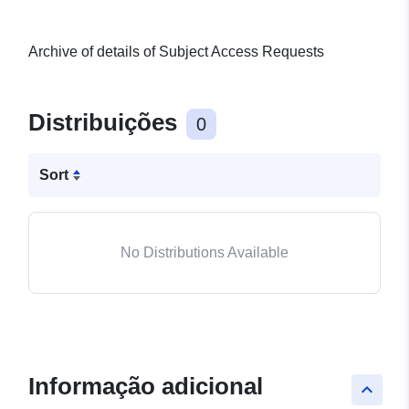
Archive of details of Subject Access Requests
Distribuições
0
Sort
No Distributions Available
Informação adicional
keyboard_arrow_up