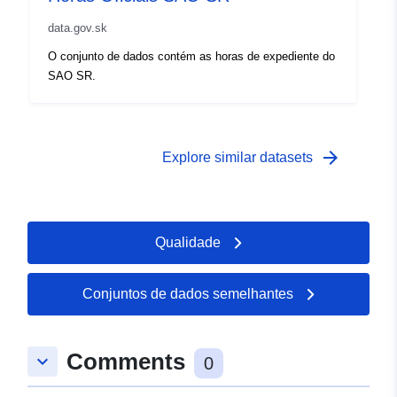
data.gov.sk
O conjunto de dados contém as horas de expediente do
SAO SR.
arrow_forward
Explore similar datasets
Qualidade
Conjuntos de dados semelhantes
Comments
keyboard_arrow_down
0