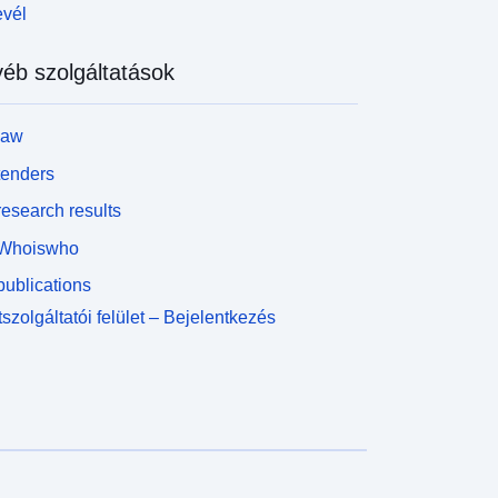
evél
éb szolgáltatások
law
tenders
esearch results
Whoiswho
ublications
szolgáltatói felület – Bejelentkezés