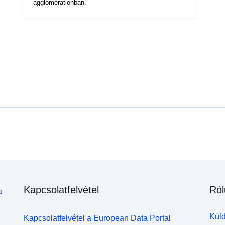
agglomérationban.
Kapcsolatfelvétel
Ról
a
Küld
Kapcsolatfelvétel a European Data Portal