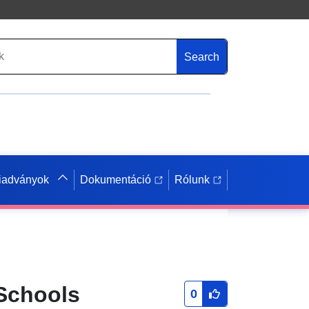
Search
iadványok
Dokumentáció
Rólunk
 Schools
0