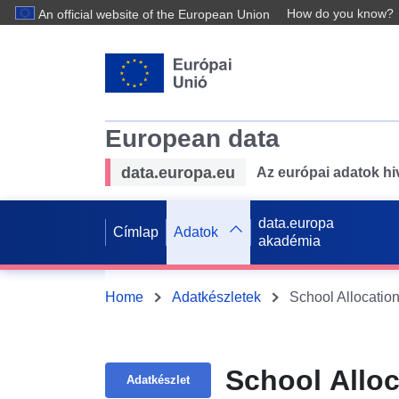
How do you know?
An official website of the European Union
European data
data.europa.eu
Az európai adatok hiv
data.europa
Címlap
Adatok
akadémia
Home
Adatkészletek
School Allocatio
School Allo
Adatkészlet