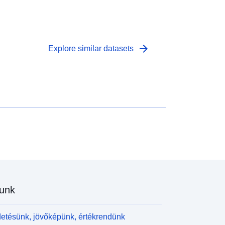
arrow_forward
Explore similar datasets
unk
etésünk, jövőképünk, értékrendünk