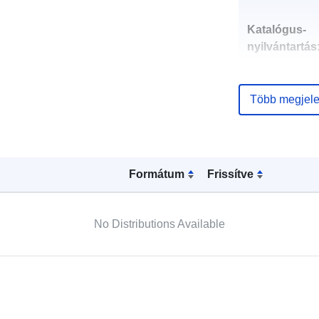
Katalógus-
nyilvántartás
Több megjele
uriRef:
Formátum
Frissítve
No Distributions Available