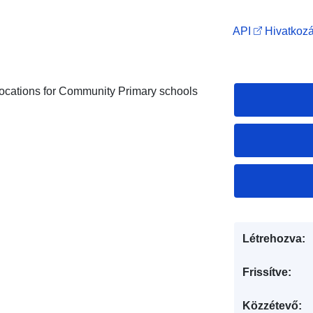
API
Hivatkozá
locations for Community Primary schools
Létrehozva:
Frissítve:
Közzétevő: