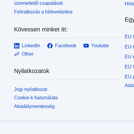
üzemeltetői csapatával
Hírl
Feliratkozás a hírlevelünkre
Egy
Kövessen minket itt:
EU 
LinkedIn
Facebook
Youtube
EU 
Other
EU r
EU 
Nyilatkozatok
EU p
Adat
Jogi nyilatkozat
Cookie-k használata
Akadálymentesség