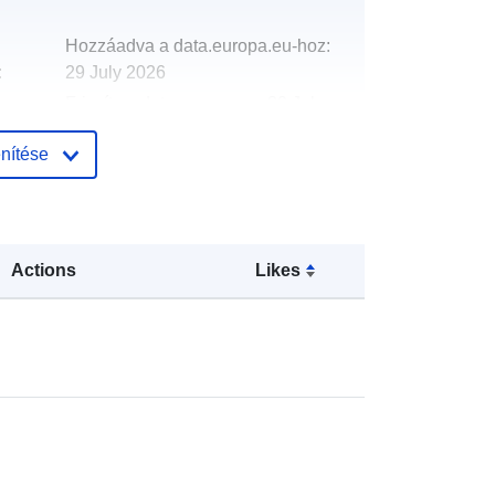
Hozzáadva a data.europa.eu-hoz:
:
29 July 2026
Frissítve: data.europa.eu:
30 July
2026
nítése
http://data.europa.eu/88u/dataset/sc
hool-allocations-2015-16-
community-schools2
Actions
Likes