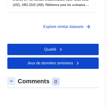
(102), 1951-2015 (260). Référence pour les scénarios
climatiques KNMI14.
arrow_forward
Explore similar datasets
Qualité
Jeux de données similaires
Comments
keyboard_arrow_down
0