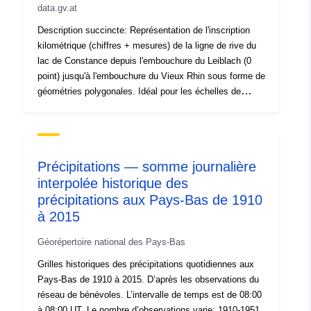
data.gv.at
Description succincte: Représentation de l'inscription
kilométrique (chiffres + mesures) de la ligne de rive du
lac de Constance depuis l'embouchure du Leiblach (0
point) jusqu'à l'embouchure du Vieux Rhin sous forme de
géométries polygonales. Idéal pour les échelles de
représentation de 1:2000 à 1:4000. Source des données:
ligne de rivage _2012 _km _50m.shp
Précipitations — somme journalière
interpolée historique des
précipitations aux Pays-Bas de 1910
à 2015
Géorépertoire national des Pays-Bas
Grilles historiques des précipitations quotidiennes aux
Pays-Bas de 1910 à 2015. D’après les observations du
réseau de bénévoles. L’intervalle de temps est de 08:00
à 08:00 UT. Le nombre d’observations varie: 1910-1951