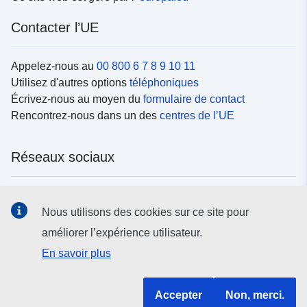
Contacter l’UE
Appelez-nous au
00 800 6 7 8 9 10 11
Utilisez d'autres options
téléphoniques
Écrivez-nous au moyen du
formulaire de contact
Rencontrez-nous dans un des
centres de l’UE
Réseaux sociaux
Trouvez l’UE sur les
réseaux sociaux
Nous utilisons des cookies sur ce site pour
améliorer l’expérience utilisateur.
Institutions et organes de l’UE
En savoir plus
Rechercher tous les organes et institutions de l’UE
Accepter
Non, merci.