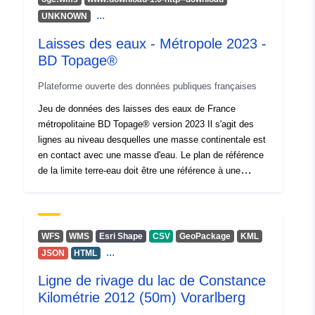
...
UNKNOWN
Laisses des eaux - Métropole 2023 -
BD Topage®
Plateforme ouverte des données publiques françaises
Jeu de données des laisses des eaux de France
métropolitaine BD Topage® version 2023 Il s'agit des
lignes au niveau desquelles une masse continentale est
en contact avec une masse d'eau. Le plan de référence
de la limite terre-eau doit être une référence à une
hauteur en eau. Correspond au concept «
LandWaterBoundary » d'Inspire.
WFS
WMS
Esri Shape
CSV
GeoPackage
KML
...
JSON
HTML
Ligne de rivage du lac de Constance
Kilométrie 2012 (50m) Vorarlberg