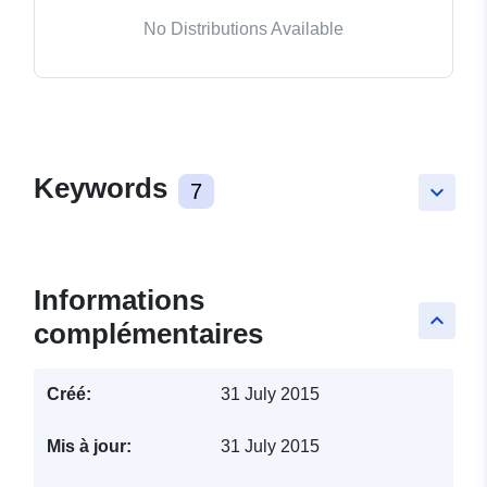
No Distributions Available
Keywords
7
keyboard_arrow_down
Informations
keyboard_arrow_up
complémentaires
Créé:
31 July 2015
Mis à jour:
31 July 2015