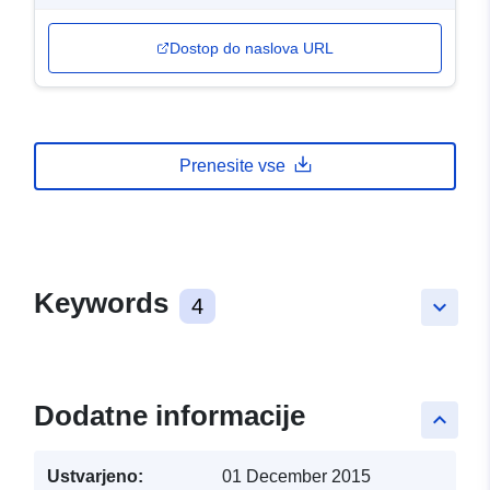
Dostop do naslova URL
Prenesite vse
Keywords
4
keyboard_arrow_down
Dodatne informacije
keyboard_arrow_up
Ustvarjeno:
01 December 2015