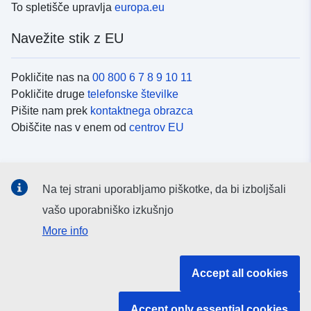
To spletišče upravlja
europa.eu
Navežite stik z EU
Pokličite nas na
00 800 6 7 8 9 10 11
Pokličite druge
telefonske številke
Pišite nam prek
kontaktnega obrazca
Obiščite nas v enem od
centrov EU
Družbeni mediji
Na tej strani uporabljamo piškotke, da bi izboljšali
Iskanje po
družbenih medijih EU
vašo uporabniško izkušnjo
More info
Institucije in organi EU
Accept all cookies
Iskanje po institucijah in organih EU
Accept only essential cookies