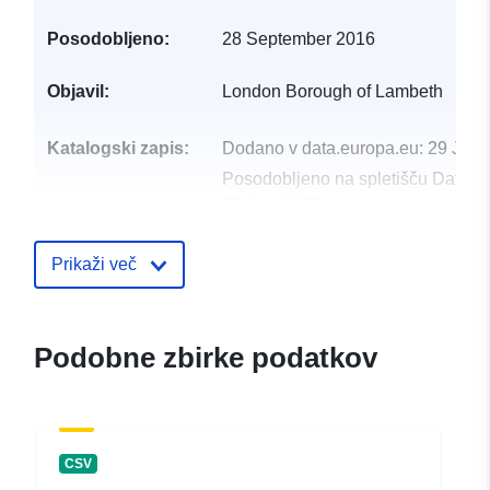
Posodobljeno:
28 September 2016
Objavil:
London Borough of Lambeth
Katalogski zapis:
Dodano v data.europa.eu:
29 July
Posodobljeno na spletišču Data.e
30 July 2026
uriRef:
http://data.europa.eu/88u/dataset/
Prikaži več
Podobne zbirke podatkov
CSV