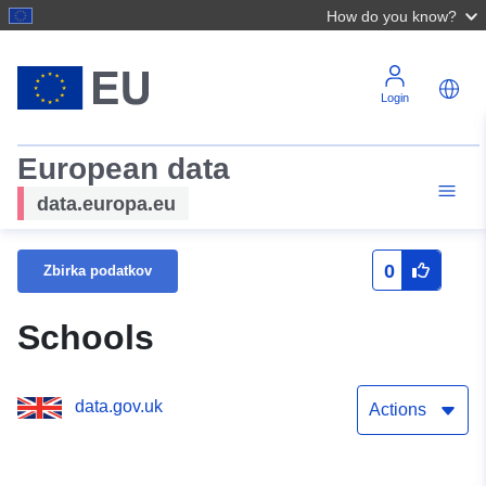
How do you know?
Login
European data
data.europa.eu
0
Zbirka podatkov
Schools
data.gov.uk
Actions