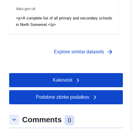
data.gov.uk
<p>A complete list of all primary and secondary schools
in North Somerset.</p>
arrow_forward
Explore similar datasets
Kakovost
Podobne zbirke podatkov
Comments
keyboard_arrow_down
0