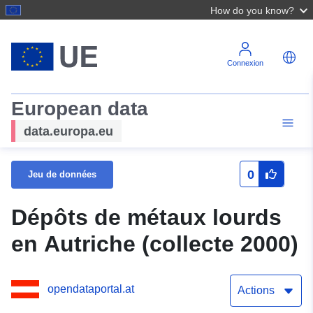
How do you know?
Connexion
European data
data.europa.eu
0
Jeu de données
Dépôts de métaux lourds
en Autriche (collecte 2000)
opendataportal.at
Actions