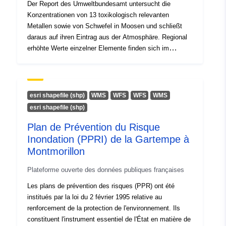
Der Report des Umweltbundesamt untersucht die
Konzentrationen von 13 toxikologisch relevanten
Metallen sowie von Schwefel in Moosen und schließt
daraus auf ihren Eintrag aus der Atmosphäre. Regional
erhöhte Werte einzelner Elemente finden sich im
Rheintal, im Unterinntal, im Pannonischen Raum, um
Treibach-Althofen, Leoben-Donawitz und Reutte. Die
Deposition von Blei, Molybdän und Cadmium ist stark,
von Quecksilber, Vanadium und Nickel leicht
esri shapefile (shp)
WMS
WFS
WFS
WMS
zurückgegangen. Eine Zunahme ist vor allem bei Kupfer
esri shapefile (shp)
und Kobalt feststellbar. Die Analyse von 7
Plan de Prévention du Risque
Industrieregionen ergab bei einigen Metallen ebenfalls
erhöhte Werte, während der Raum Linz eine für eine
Inondation (PPRI) de la Gartempe à
Industrieregion vergleichsweise geringe Deposition von
Montmorillon
Metallen aufweist. Der Report ist ein Beitrag für das
Plateforme ouverte des données publiques françaises
Monitoring des ICP Vegetation im Rahmen der
Convention on Long-Range Transboundary Air Pollution
Les plans de prévention des risques (PPR) ont été
der UN ECE.
institués par la loi du 2 février 1995 relative au
renforcement de la protection de l'environnement. Ils
constituent l'instrument essentiel de l'État en matière de