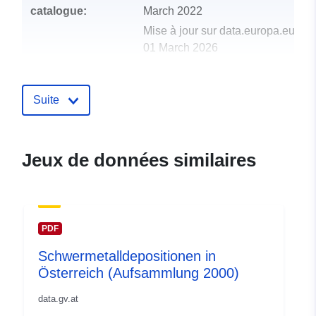
catalogue:
March 2022
Mise à jour sur data.europa.eu:
01 March 2026
uriRef:
http://data.europa.eu/88u/datase
Suite
Jeux de données similaires
PDF
Schwermetalldepositionen in
Österreich (Aufsammlung 2000)
data.gv.at