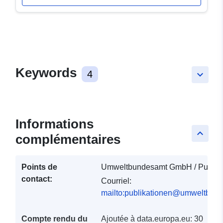
Keywords
4
keyboard_arrow_down
Informations
keyboard_arrow_up
complémentaires
Points de
Umweltbundesamt GmbH / Publika
contact:
Courriel:
mailto:publikationen@umweltbund
Compte rendu du
Ajoutée à data.europa.eu:
30