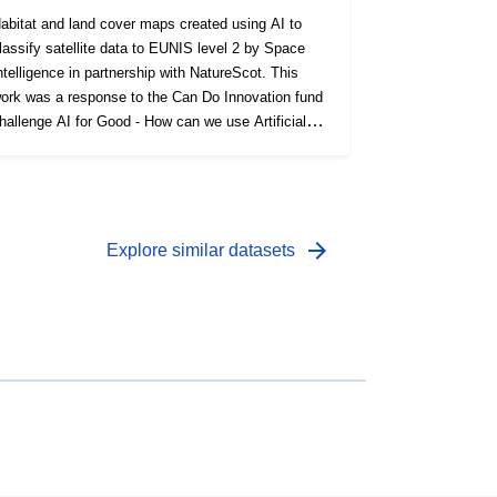
abitat and land cover maps created using AI to
lassify satellite data to EUNIS level 2 by Space
ntelligence in partnership with NatureScot. This
ork was a response to the Can Do Innovation fund
hallenge AI for Good - How can we use Artificial
ntelligence (AI) techniques to tackle the climate
mergency? This dataset contains the EUNIS
lassification level 2 of Scotland's land cover for the
ear 2019. It is part of a series of 3 layers (raster
atasetsat~20m resolution). The other layer
arrow_forward
Explore similar datasets
rovides the land cover classification for the year
020 and a third layer provides the landcover
hanges occurred between 2019 and 2020. The data
s currently only available for download by using the
CS endpoint shown below.