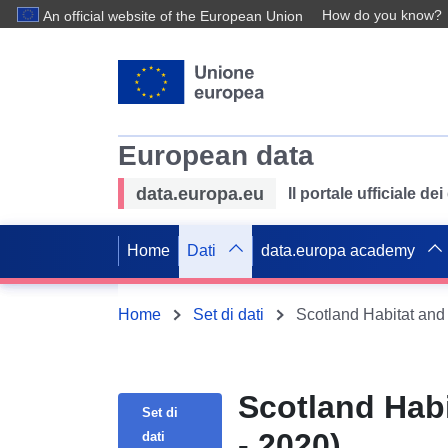
How do you know?
An official website of the European Union
European data
data.europa.eu
Il portale ufficiale de
Home
Dati
data.europa academy
Home
Set di dati
Scotland Habitat an
Scotland Hab
Set di
- 2020)
dati