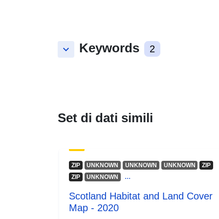
Keywords
keyboard_arrow_down
2
Set di dati simili
ZIP
UNKNOWN
UNKNOWN
UNKNOWN
ZIP
...
ZIP
UNKNOWN
Scotland Habitat and Land Cover
Map - 2020