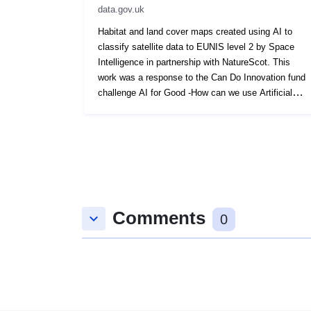
data.gov.uk
Habitat and land cover maps created using AI to
classify satellite data to EUNIS level 2 by Space
Intelligence in partnership with NatureScot. This
work was a response to the Can Do Innovation fund
challenge AI for Good -How can we use Artificial
Intelligence (AI) techniques to tackle the climate
emergency? This dataset contains the EUNIS
classification level 2 of Scotland's land cover for the
year 2020. It is part of a series of 3 layers (raster
datasetsat~20m resolution). The other layer
provides the land cover classificationfor the year
2019 and a third layer provides the land cover
Comments
changes that occured between 2019 and 2020.
keyboard_arrow_down
0