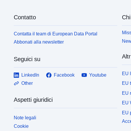
Contatto
Chi
Miss
Contatta il team di European Data Portal
News
Abbonati alla newsletter
Altr
Seguici su
EU 
LinkedIn
Facebook
Youtube
EU 
Other
EU r
Aspetti giuridici
EU 
EU p
Note legali
Acce
Cookie