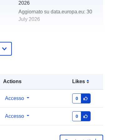
2026
Aggiornato su data.europa.eu:
30
July 2026
http://data.europa.eu/88u/dataset/sc
otland-habitat-and-land-cover-map-
change-2019-2020
Actions
Likes
Accesso
0
Accesso
0