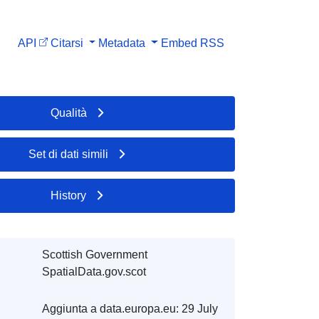
API
Citarsi
Metadata
Embed
RSS
Qualità
Set di dati simili
History
Scottish Government
SpatialData.gov.scot
Aggiunta a data.europa.eu:
29 July