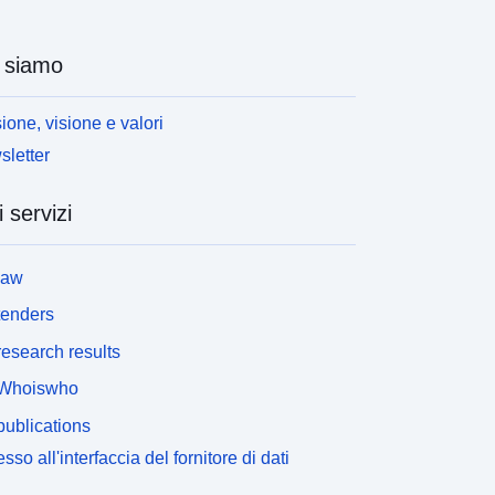
 siamo
ione, visione e valori
letter
i servizi
law
tenders
esearch results
Whoiswho
ublications
sso all'interfaccia del fornitore di dati