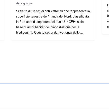
data.gov.uk
H
c
Si tratta di un set di dati vettoriali che rappresenta la
I
superficie terrestre dell'Irlanda del Nord, classificata
w
in 21 classi di copertura del suolo UKCEH, sulla
c
base di ampi habitat del piano d'azione per la
I
biodiversità. Questo set di dati vettoriali delle
e
parcelle terrestri è il risultato dell'intersezione dei set
c
di dati pixel classificati con raster da 10 m con il
y
quadro spaziale delle parcelle terrestri di UKCEH
d
per generare attributi riepilogativi delle parcelle
p
agricole per ciascuna parcella di copertura del
2
suolo. Una descrizione completa di questo e di tutti
c
i prodotti UKCEH LCM2023 è disponibile nella
i
documentazione sui prodotti LCM2023. I dettagli
W
completi su questo set di dati sono disponibili
all'indirizzo https://doi.org/10.5285/0ff4958d-47bc-
4260-9aaf-399de3b83b6f