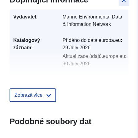
keyboard_arrow_up
Vydavatel:
Marine Environmental Data
& Information Network
Katalogový
Přidáno do data.europa.eu:
záznam:
29 July 2026
Aktualizace údajů.europa.eu:
30 July 2026
uriRef:
http://data.europa.eu/88u/dataset/s
natural-heritage-loch-carron-lc-sur
Zobrazit více
Podobné soubory dat