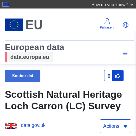
How do you know?
Přihlášení
European data
data.europa.eu
0
Soubor dat
Scottish Natural Heritage
Loch Carron (LC) Survey
data.gov.uk
Actions