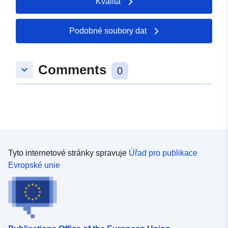
Kvalita
Podobné soubory dat
Comments
keyboard_arrow_down
0
Tyto internetové stránky spravuje
Úřad pro publikace
Evropské unie