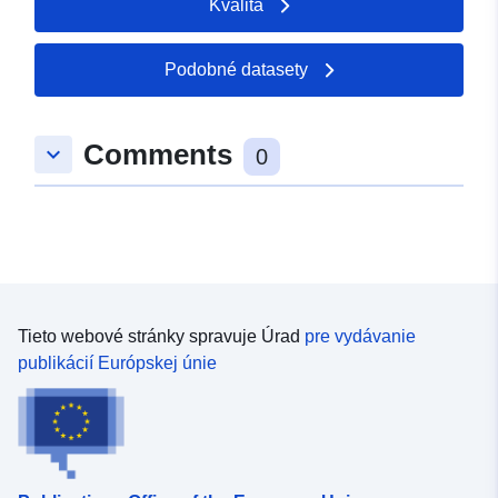
Kvalita
Podobné datasety
Comments
keyboard_arrow_down
0
Tieto webové stránky spravuje Úrad
pre vydávanie
publikácií Európskej únie