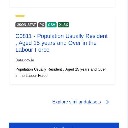
JSON-STAT
PX
CSV
XLSX
C0811 - Population Usually Resident
, Aged 15 years and Over in the
Labour Force
Data.gov.ie
Population Usually Resident , Aged 15 years and Over
in the Labour Force
arrow_forward
Explore similar datasets