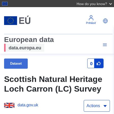
How do you know?
Prihlásiť
European data
data.europa.eu
0
Dataset
Scottish Natural Heritage
Loch Carron (LC) Survey
data.gov.uk
Actions