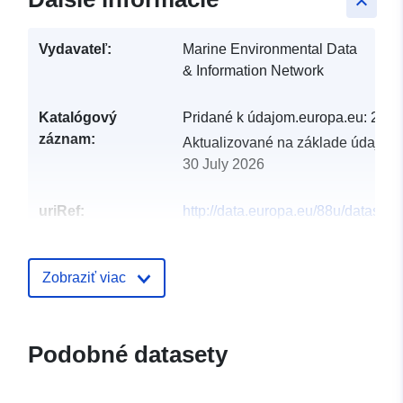
keyboard_arrow_up
Vydavateľ:
Marine Environmental Data
& Information Network
Katalógový
Pridané k údajom.europa.eu:
29 J
záznam:
Aktualizované na základe údajov.
30 July 2026
uriRef:
http://data.europa.eu/88u/dataset/s
natural-heritage-loch-carron-lc-sur
Zobraziť viac
Podobné datasety