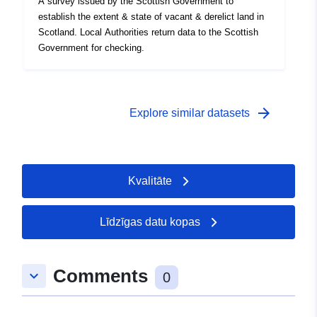
A survey issued by the Scottish Government to
establish the extent & state of vacant & derelict land in
Scotland. Local Authorities return data to the Scottish
Government for checking.
arrow_forward
Explore similar datasets
Kvalitāte
Līdzīgas datu kopas
Comments
keyboard_arrow_down
0