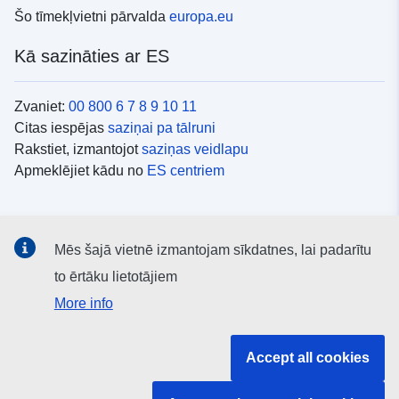
Šo tīmekļvietni pārvalda
europa.eu
Kā sazināties ar ES
Zvaniet:
00 800 6 7 8 9 10 11
Citas iespējas
saziņai pa tālruni
Rakstiet, izmantojot
saziņas veidlapu
Apmeklējiet kādu no
ES centriem
Sociālie mediji
Mēs šajā vietnē izmantojam sīkdatnes, lai padarītu
ES konti
sociālajos medijos
to ērtāku lietotājiem
More info
ES iestādes un struktūras
Accept all cookies
Meklēt visas ES iestādes un struktūras