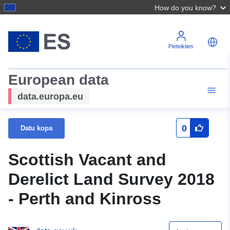
How do you know?
Pieteikties
European data
data.europa.eu
0
Datu kopa
Scottish Vacant and
Derelict Land Survey 2018
- Perth and Kinross