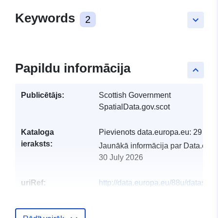
Keywords
2
keyboard_arrow_down
Papildu informācija
keyboard_arrow_up
Publicētājs:
Scottish Government
SpatialData.gov.scot
Kataloga
Pievienots data.europa.eu:
29 Jul
ieraksts:
Jaunākā informācija par Data.euro
30 July 2026
uriRef:
http://data.europa.eu/88u/dataset/s
vacant-and-derelict-land-survey-2
perth-and-kinross