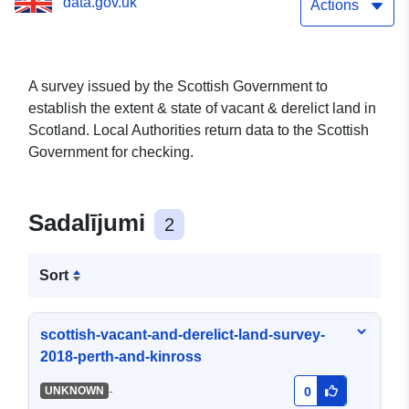
data.gov.uk
Actions
A survey issued by the Scottish Government to
establish the extent & state of vacant & derelict land in
Scotland. Local Authorities return data to the Scottish
Government for checking.
Sadalījumi
2
Sort
scottish-vacant-and-derelict-land-survey-
2018-perth-and-kinross
-
UNKNOWN
0