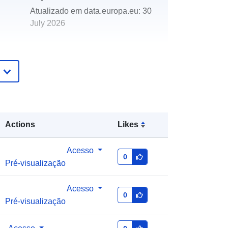
Atualizado em data.europa.eu:
30
July 2026
http://data.europa.eu/88u/dataset/sdf
Actions
Likes
Acesso
0
Pré-visualização
Acesso
0
Pré-visualização