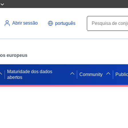
Abrir sessão
português
ados europeus
Maturidade dos dados
Community
Publi
abertos