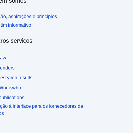
em somos
ão, aspirações e princípios
tim informativo
ros serviços
law
tenders
esearch results
Whoiswho
ublications
ção à interface para os fornecedores de
os