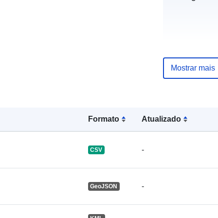
uriRef:
Mostrar mais
Formato
Atualizado
-
CSV
-
GeoJSON