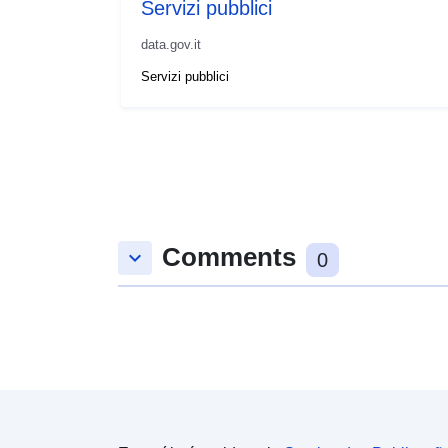
Servizi pubblici
data.gov.it
Servizi pubblici
Comments
keyboard_arrow_down
0