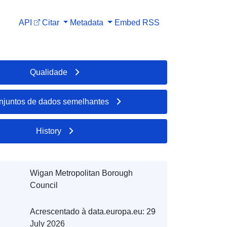
API
Citar
Metadata
Embed
RSS
Qualidade
njuntos de dados semelhantes
History
Wigan Metropolitan Borough
Council
Acrescentado à data.europa.eu:
29
July 2026