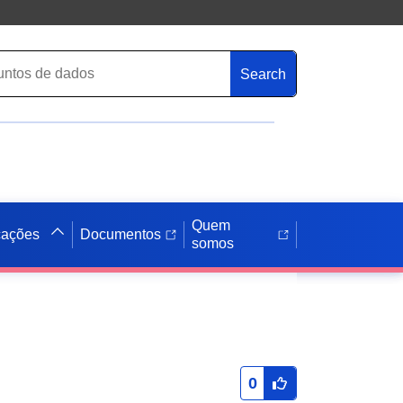
Search
Quem
cações
Documentos
somos
0