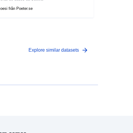
oesi från Poeter.se
arrow_forward
Explore similar datasets