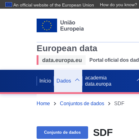
How do you know?
An official website of the European Union
European data
data.europa.eu
Portal oficial dos d
academia
Início
Dados
data.europa
Home
Conjuntos de dados
SDF
SDF
Conjunto de dados