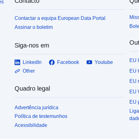
Contacto
Qu
es
Miss
Contactar a equipa European Data Portal
Bole
Assinar o boletim
Out
Siga-nos em
EU 
LinkedIn
Facebook
Youtube
EU 
Other
EU r
Quadro legal
EU 
EU p
Advertência jurídica
Liga
Política de testemunhos
dad
Acessibilidade