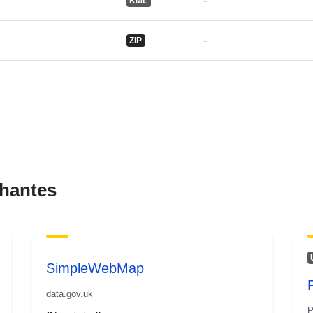
-
KML
-
ZIP
hantes
SimpleWebMap
data.gov.uk
P