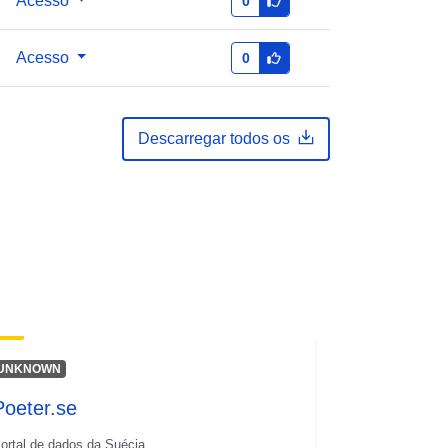
Acesso
0
Acesso
0
Descarregar todos os
UNKNOWN
Poeter.se
ortal de dados da Suécia