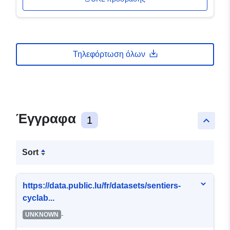
Τηλεφόρτωση όλων
Έγγραφα
1
keyboard_arrow_up
Sort
https://data.public.lu/fr/datasets/sentiers-
cyclab...
-
UNKNOWN