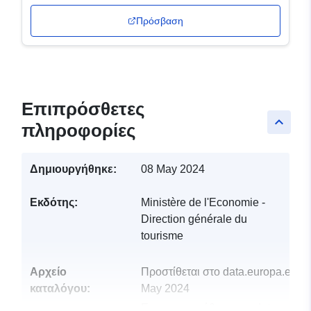
Πρόσβαση
Επιπρόσθετες
keyboard_arrow_up
πληροφορίες
Δημιουργήθηκε:
08 May 2024
Εκδότης:
Ministère de l'Economie -
Direction générale du
tourisme
Αρχείο
Προστίθεται στο data.europa.eu:
0
καταλόγου:
May 2024
Επικαιροποιήθηκε στα data.europa