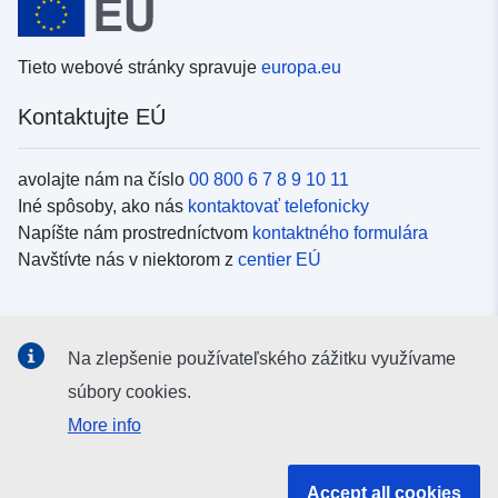
Tieto webové stránky spravuje
europa.eu
Kontaktujte EÚ
avolajte nám na číslo
00 800 6 7 8 9 10 11
Iné spôsoby, ako nás
kontaktovať telefonicky
Napíšte nám prostredníctvom
kontaktného formulára
Navštívte nás v niektorom z
centier EÚ
Sociálne médiá
Na zlepšenie používateľského zážitku využívame
Kanály EÚ na
sociálnych médiách
súbory cookies.
More info
Inštitúcie a orgány EÚ
Accept all cookies