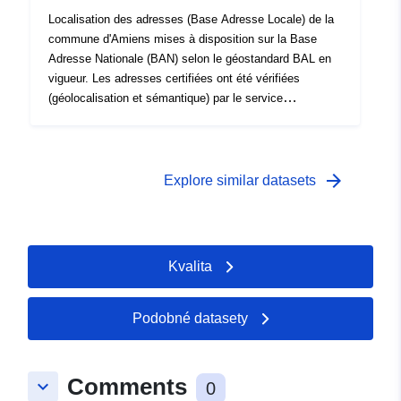
Localisation des adresses (Base Adresse Locale) de la
commune d'Amiens mises à disposition sur la Base
Adresse Nationale (BAN) selon le géostandard BAL en
vigueur. Les adresses certifiées ont été vérifiées
(géolocalisation et sémantique) par le service
missionné.
arrow_forward
Explore similar datasets
Kvalita
Podobné datasety
Comments
keyboard_arrow_down
0