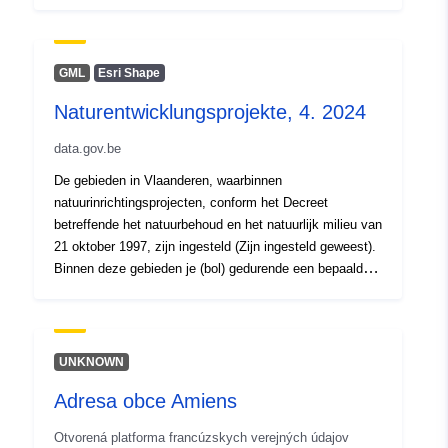
Name of the Policy Area.Data originally supplied by
Thames Water.
GML
Esri Shape
Naturentwicklungsprojekte, 4. 2024
data.gov.be
De gebieden in Vlaanderen, waarbinnen
natuurinrichtingsprojecten, conform het Decreet
betreffende het natuurbehoud en het natuurlijk milieu van
21 oktober 1997, zijn ingesteld (Zijn ingesteld geweest).
Binnen deze gebieden je (bol) gedurende een bepaalde
period een recht van voorkoop van toepassing.
UNKNOWN
Adresa obce Amiens
Otvorená platforma francúzskych verejných údajov