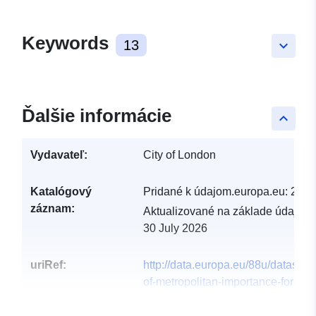
Keywords
13
keyboard_arrow_down
Ďalšie informácie
keyboard_arrow_up
Vydavateľ:
City of London
Katalógový
Pridané k údajom.europa.eu:
29 J
záznam:
Aktualizované na základe údajov.
30 July 2026
uriRef:
http://data.europa.eu/88u/dataset/s
of-metropolitan-importance-for-
nature-conservation6