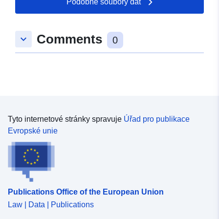
Podobné soubory dat
Comments
keyboard_arrow_down
0
Tyto internetové stránky spravuje
Úřad pro publikace
Evropské unie
Publications Office of the European Union
Law | Data | Publications