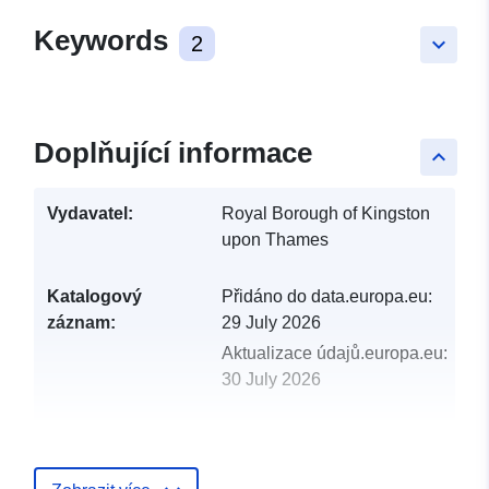
Keywords
2
keyboard_arrow_down
Doplňující informace
keyboard_arrow_up
Vydavatel:
Royal Borough of Kingston
upon Thames
Katalogový
Přidáno do data.europa.eu:
záznam:
29 July 2026
Aktualizace údajů.europa.eu:
30 July 2026
uriRef:
http://data.europa.eu/88u/dataset/s
of-importance-for-nature-conservat
in-the-royal-borough-of-kingston-u