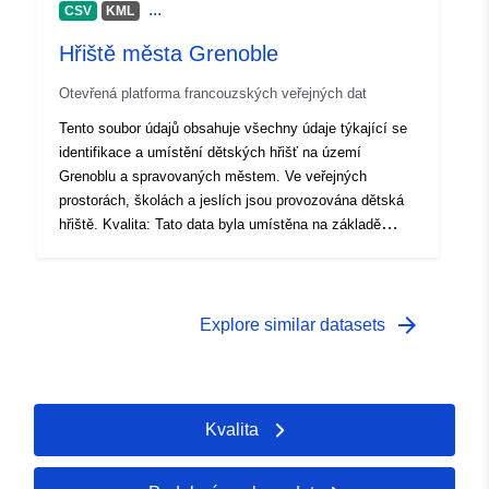
...
CSV
KML
Hřiště města Grenoble
Otevřená platforma francouzských veřejných dat
Tento soubor údajů obsahuje všechny údaje týkající se
identifikace a umístění dětských hřišť na území
Grenoblu a spravovaných městem. Ve veřejných
prostorách, školách a jeslích jsou provozována dětská
hřiště. Kvalita: Tato data byla umístěna na základě
topografických nebo zorných průzkumů. Databáze
"Playgrounds" je aktualizována při práci na městě.
arrow_forward
Explore similar datasets
Kvalita