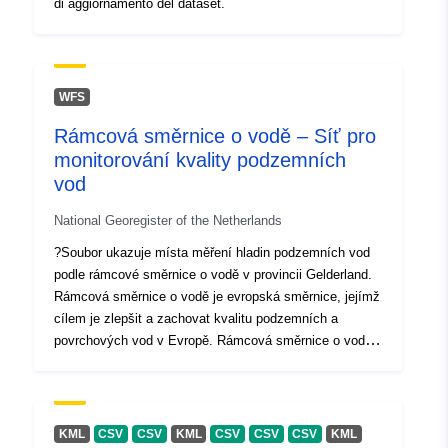
di aggiornamento del dataset.
WFS
Rámcová směrnice o vodě – Síť pro
monitorování kvality podzemních
vod
National Georegister of the Netherlands
?Soubor ukazuje místa měření hladin podzemních vod
podle rámcové směrnice o vodě v provincii Gelderland.
Rámcová směrnice o vodě je evropská směrnice, jejímž
cílem je zlepšit a zachovat kvalitu podzemních a
povrchových vod v Evropě. Rámcová směrnice o vodě
vstoupila v platnost dne 22. prosince 2000.
KML
CSV
CSV
KML
CSV
CSV
CSV
KML