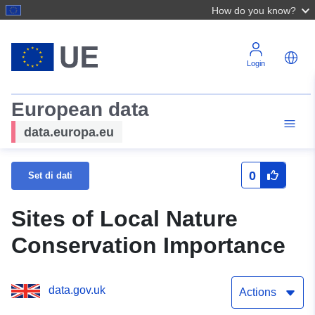
How do you know?
Login
European data
data.europa.eu
0
Set di dati
Sites of Local Nature
Conservation Importance
data.gov.uk
Actions