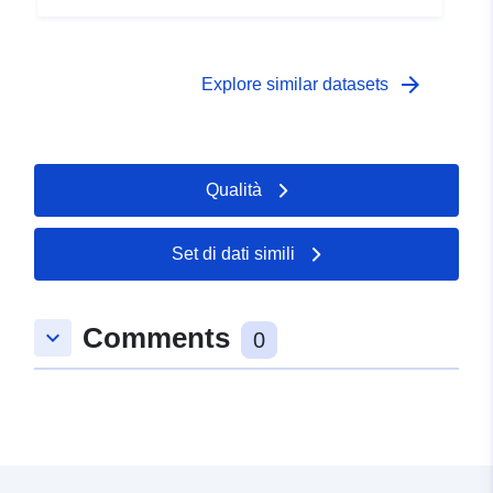
arrow_forward
Explore similar datasets
Qualità
Set di dati simili
Comments
keyboard_arrow_down
0