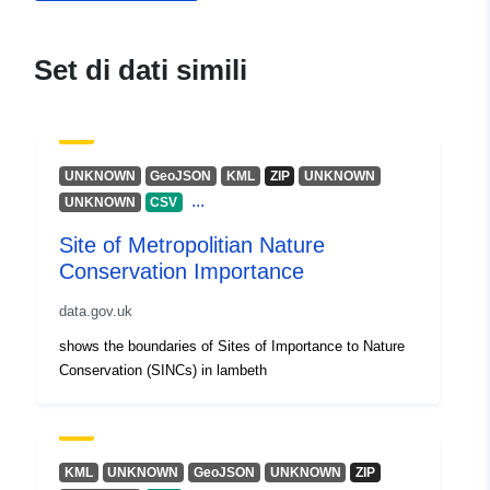
uriRef:
http://data.europa.eu/88u/dataset/s
of-local-nature-conservation-
importance
Set di dati simili
UNKNOWN
GeoJSON
KML
ZIP
UNKNOWN
...
UNKNOWN
CSV
Site of Metropolitian Nature
Conservation Importance
data.gov.uk
shows the boundaries of Sites of Importance to Nature
Conservation (SINCs) in lambeth
KML
UNKNOWN
GeoJSON
UNKNOWN
ZIP