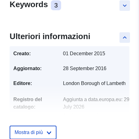
Keywords
3
keyboard_arrow_down
Ulteriori informazioni
keyboard_arrow_up
Creato:
01 December 2015
Aggiornato:
28 September 2016
Editore:
London Borough of Lambeth
Registro del
Aggiunta a data.europa.eu:
29
catalogo:
July 2026
Aggiornato su data.europa.eu:
30 July 2026
Mostra di più