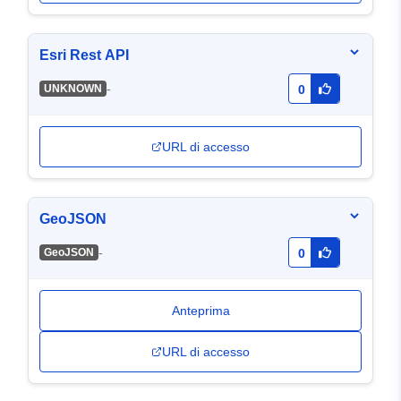
Esri Rest API
-
UNKNOWN
0
URL di accesso
GeoJSON
-
GeoJSON
0
Anteprima
URL di accesso