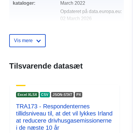
kataloger:
March 2022
Opdateret på data.europa.eu:
02 March 2026
uriRef:
http://data.europa.eu/88u/datase
Vis mere
Tilsvarende datasæt
Excel XLSX
CSV
JSON-STAT
PX
TRA173 - Respondenternes
tillidsniveau til, at det vil lykkes Irland
at reducere drivhusgasemissionerne
i de næste 10 år