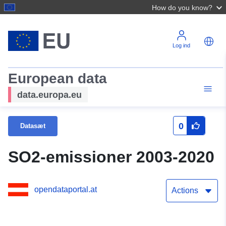
How do you know?
Log ind
European data
data.europa.eu
0
Datasæt
SO2-emissioner 2003-2020
opendataportal.at
Actions