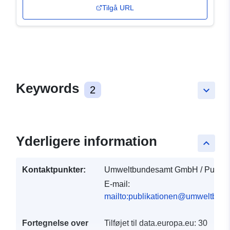
Tilgå URL
Keywords
2
keyboard_arrow_down
Yderligere information
keyboard_arrow_up
Kontaktpunkter:
Umweltbundesamt GmbH / Publika
E-mail:
mailto:publikationen@umweltbund
Fortegnelse over
Tilføjet til data.europa.eu:
30