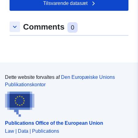
Tilsvarende datasæt
Comments
keyboard_arrow_down
0
Dette website forvaltes af
Den Europæiske Unions
Publikationskontor
Publications Office of the European Union
Law | Data | Publications