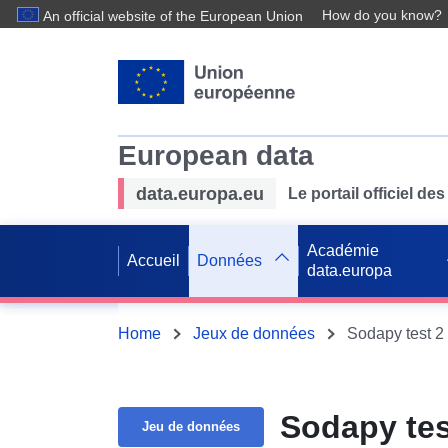
How do you know?
An official website of the European Union
European data
data.europa.eu
Le portail officiel 
Académie
Accueil
Données
data.europa
Home
Jeux de données
Sodapy test 2
Sodapy tes
Jeu de données