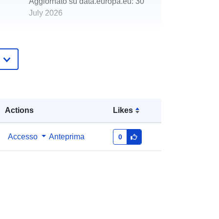
Aggiornato su data.europa.eu:
30
July 2026
http://data.europa.eu/88u/dataset/soi
l-world-reference-base-scotland-
wms
Actions
Likes
Accesso
Anteprima
0