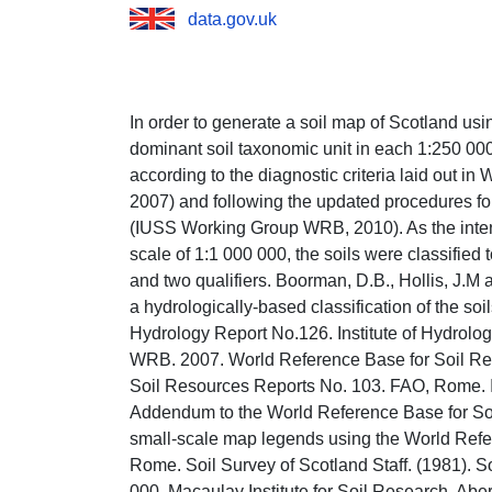
data.gov.uk
In order to generate a soil map of Scotland usi
dominant soil taxonomic unit in each 1:250 000
according to the diagnostic criteria laid out
2007) and following the updated procedures fo
(IUSS Working Group WRB, 2010). As the inten
scale of 1:1 000 000, the soils were classified 
and two qualifiers. Boorman, D.B., Hollis, J.M a
a hydrologically-based classification of the soil
Hydrology Report No.126. Institute of Hydrolo
WRB. 2007. World Reference Base for Soil Res
Soil Resources Reports No. 103. FAO, Rome
Addendum to the World Reference Base for Soi
small-scale map legends using the World Refe
Rome. Soil Survey of Scotland Staff. (1981). So
000. Macaulay Institute for Soil Research, Abe