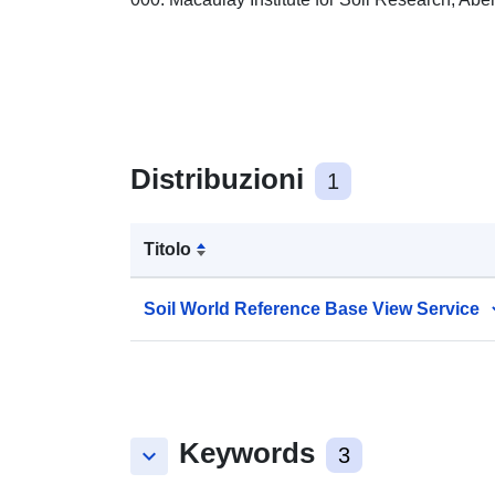
Distribuzioni
1
Titolo
Soil World Reference Base View Service
Keywords
keyboard_arrow_down
3