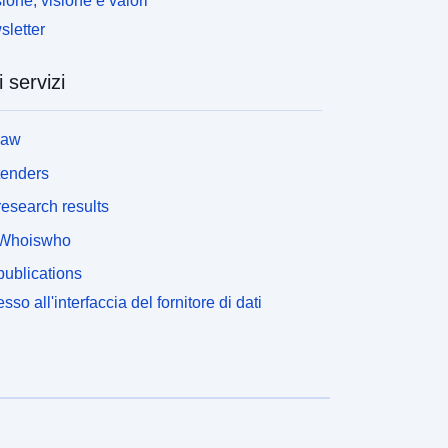
ione, visione e valori
letter
i servizi
law
tenders
esearch results
Whoiswho
ublications
sso all'interfaccia del fornitore di dati