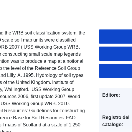
ng the WRB soil classification system, the
 scale soil map units were classified
 in WRB 2007 (IUSS Working Group WRB,
r constructing small scale map legends
tion was to produce a map at a notional
to the level of the Reference Soil Group
nd Lilly, A. 1995. Hydrology of soil types:
s of the United Kingdom. Institute of
gy, Wallingford. IUSS Working Group
Editore:
ources 2006, first update 2007. World
. IUSS Working Group WRB. 2010.
l Resources: Guidelines for constructing
Registro del
rence Base for Soil Resources. FAO,
catalogo:
il maps of Scotland at a scale of 1:250
rdeen.