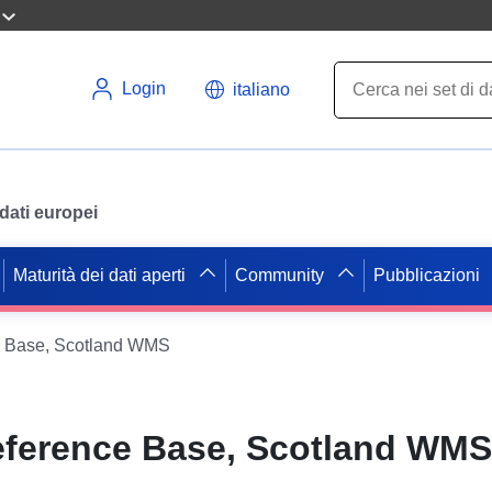
Login
italiano
i dati europei
Maturità dei dati aperti
Community
Pubblicazioni
e Base, Scotland WMS
eference Base, Scotland WMS