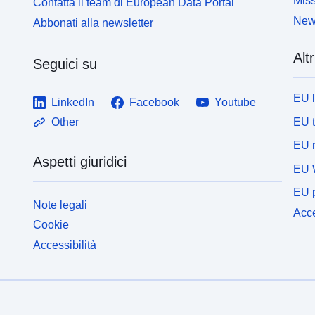
Miss
Contatta il team di European Data Portal
News
Abbonati alla newsletter
Altr
Seguici su
EU 
LinkedIn
Facebook
Youtube
EU 
Other
EU r
Aspetti giuridici
EU 
EU p
Note legali
Acce
Cookie
Accessibilità