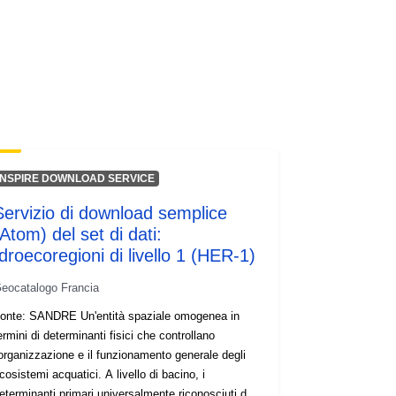
INSPIRE DOWNLOAD SERVICE
Servizio di download semplice
Atom) del set di dati:
Idroecoregioni di livello 1 (HER-1)
eocatalogo Francia
onte: SANDRE Un'entità spaziale omogenea in
ermini di determinanti fisici che controllano
'organizzazione e il funzionamento generale degli
cosistemi acquatici. A livello di bacino, i
eterminanti primari universalmente riconosciuti del