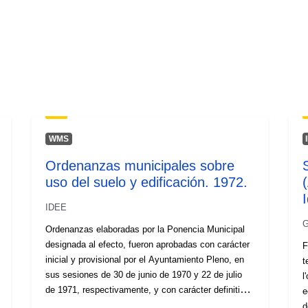
WMS
Ordenanzas municipales sobre
uso del suelo y edificación. 1972.
(
IDEE
G
Ordenanzas elaboradas por la Ponencia Municipal
designada al efecto, fueron aprobadas con carácter
F
inicial y provisional por el Ayuntamiento Pleno, en
t
sus sesiones de 30 de junio de 1970 y 22 de julio
l
de 1971, respectivamente, y con carácter definitivo
e
por la Comisión de Planeamiento y Coordinación del
d