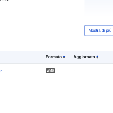
uriRef:
Mostra di più
Formato
Aggiornato
-
WMS