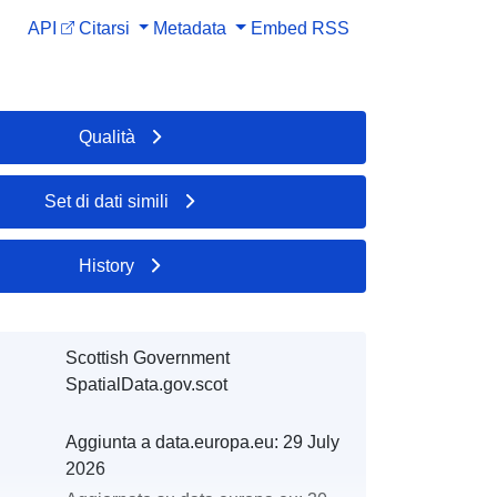
API
Citarsi
Metadata
Embed
RSS
Qualità
Set di dati simili
History
Scottish Government
SpatialData.gov.scot
Aggiunta a data.europa.eu:
29 July
2026