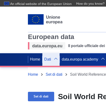
How do you know?
An official website of the European Union
European data
data.europa.eu
Il portale ufficiale de
Home
Dati
data.europa academy
Home
Set di dati
Soil World Referenc
Soil World R
Set di dati