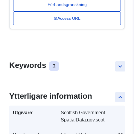
Förhandsgranskning
Access URL
Keywords
3
keyboard_arrow_down
Ytterligare information
keyboard_arrow_up
Utgivare:
Scottish Government
SpatialData.gov.scot