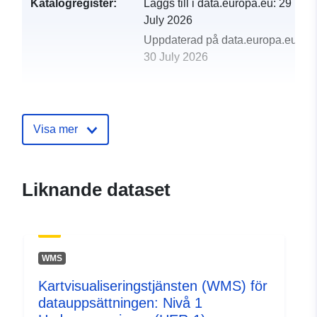
Katalogregister:
Läggs till i data.europa.eu:
29
July 2026
Uppdaterad på data.europa.eu:
30 July 2026
uriRef:
http://data.europa.eu/88u/dataset/s
world-reference-base-scotland-w
Visa mer
Liknande dataset
WMS
Kartvisualiseringstjänsten (WMS) för
datauppsättningen: Nivå 1