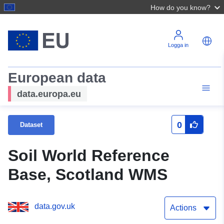
How do you know?
Logga in
European data
data.europa.eu
0
Dataset
Soil World Reference
Base, Scotland WMS
data.gov.uk
Actions