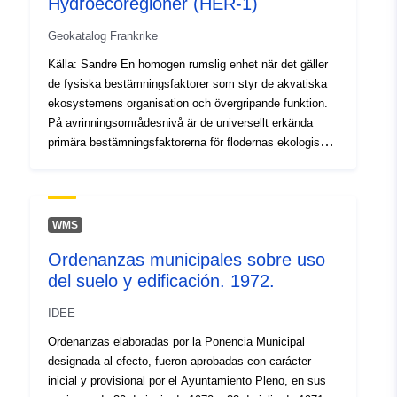
Hydroecoregioner (HER-1)
Geokatalog Frankrike
Källa: Sandre En homogen rumslig enhet när det gäller
de fysiska bestämningsfaktorer som styr de akvatiska
ekosystemens organisation och övergripande funktion.
På avrinningsområdesnivå är de universellt erkända
primära bestämningsfaktorerna för flodernas ekologiska
funktion geologi, relief och klimat. Detta koncept är
inspirerat av teorier om hierarkisk kontroll av
hydrosystem, och bygger särskilt på sammankoppling
av fysiska skalor, från bassängen till mikrohabitaten.
WMS
IRSTEA (tidigare CEMAGREF) har definierat
Ordenanzas municipales sobre uso
hydroecoregionerna för det franska fastlandet. Han
del suelo y edificación. 1972.
utvecklade den konceptuella ramen för regionalisering
av "hydroecoregion" och de allmänna aspekterna av
IDEE
metoden, med målet att definiera och karakterisera
Hydroecoregionerna för storstads Frankrike. Det finns
Ordenanzas elaboradas por la Ponencia Municipal
två nivåer för hydroekoregioner (HER): Nivå 1 och nivå
designada al efecto, fueron aprobadas con carácter
2. Totalt har 22 nivå 1-hydrokoregioner (HER-1)
inicial y provisional por el Ayuntamiento Pleno, en sus
identifierats på kriterier som kombinerar geologi, lättnad