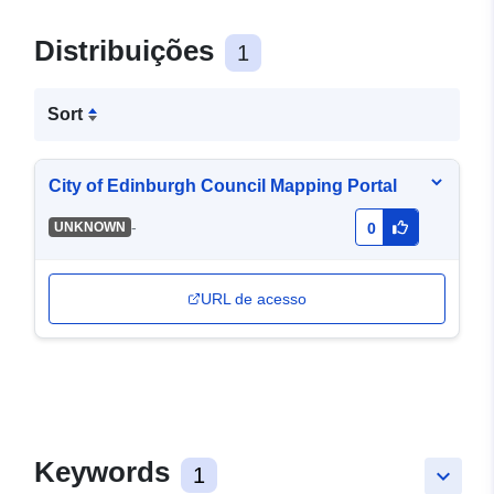
Distribuições
1
Sort
City of Edinburgh Council Mapping Portal
-
UNKNOWN
0
URL de acesso
Keywords
1
keyboard_arrow_down