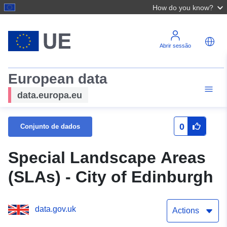
How do you know?
Abrir sessão
European data
data.europa.eu
0
Conjunto de dados
Special Landscape Areas
(SLAs) - City of Edinburgh
data.gov.uk
Actions