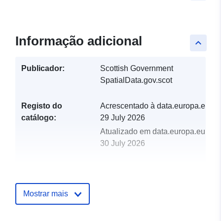
Informação adicional
keyboard_arrow_up
Publicador:
Scottish Government
SpatialData.gov.scot
Registo do
Acrescentado à data.europa.eu:
catálogo:
29 July 2026
Atualizado em data.europa.eu:
30 July 2026
uriRef:
http://data.europa.eu/88u/dataset/s
landscape-areas-slas-city-of-edin
Mostrar mais