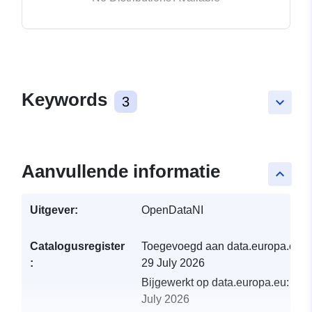
Keywords
3
keyboard_arrow_down
Aanvullende informatie
keyboard_arrow_up
Uitgever:
OpenDataNI
Catalogusregister
Toegevoegd aan data.europa.eu:
:
29 July 2026
Bijgewerkt op data.europa.eu:
30
July 2026