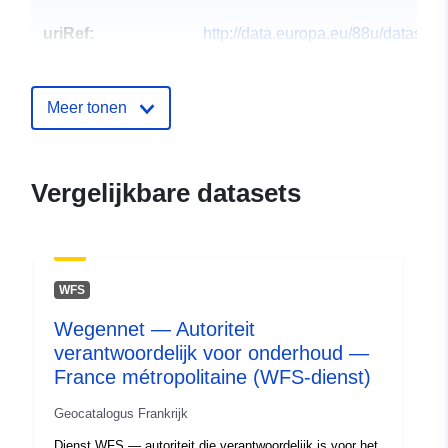
uriRef:
http://data.europa.eu/88u/dataset/
of-core-and-cuttings-held-by-gsni
Meer tonen
Vergelijkbare datasets
WFS
Wegennet — Autoriteit
verantwoordelijk voor onderhoud —
France métropolitaine (WFS-dienst)
Geocatalogus Frankrijk
Dienst WFS — autoriteit die verantwoordelijk is voor het