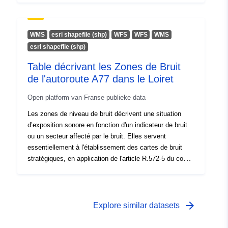
immobiliers ou de droits sociaux.
WMS
esri shapefile (shp)
WFS
WFS
WMS
esri shapefile (shp)
Table décrivant les Zones de Bruit
de l'autoroute A77 dans le Loiret
Open platform van Franse publieke data
Les zones de niveau de bruit décrivent une situation
d’exposition sonore en fonction d'un indicateur de bruit
ou un secteur affecté par le bruit. Elles servent
essentiellement à l'établissement des cartes de bruit
stratégiques, en application de l'article R.572-5 du code
de l’environnement. Les données de cette table
présentent les caractéristiques d'exposition des
populations de jour, en soirée et de nuit.
arrow_forward
Explore similar datasets