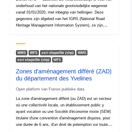
onderhoud van het nationale grootstedelijke wegennet
vanaf 01/01/2020, met inbegrip van hellingen. Deze
gegevens zijn afgeleid van het IGRS (National Road
Heritage Management Information System), ze zijn
getransformeerd om te voldoen aan de INSPIRE-
nomenclatuur. Verwijzing naar de INSPIRE-verordening:
7.3.1.3
WMS
WFS
esri shapefile (shp)
WMS
esri shapefile (shp)
WFS
Zones d'aménagement différé (ZAD)
du département des Yvelines
Open platform van Franse publieke data
La zone d'aménagement différé (ou ZAD) est un secteur
où une collectivité locale, un établissement public y
ayant vocation ou une Société d'économie mixte (SEM)
titulaire d'une convention d'aménagement dispose, pour
une durée de 6 ans, d'un droit de préemption sur toutes
les ventes et cessions à titre onéreux de biens