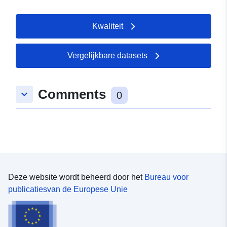
Kwaliteit
Vergelijkbare datasets
Comments
keyboard_arrow_down
0
Deze website wordt beheerd door het
Bureau voor
publicatiesvan de Europese Unie