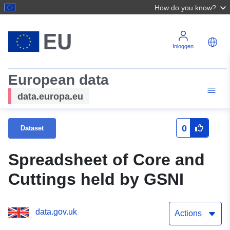
How do you know?
Inloggen
European data
data.europa.eu
0
Dataset
Spreadsheet of Core and
Cuttings held by GSNI
data.gov.uk
Actions