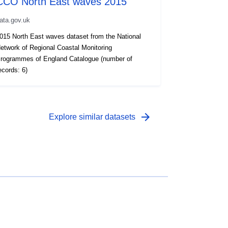
CCO North East waves 2015
ata.gov.uk
015 North East waves dataset from the National
etwork of Regional Coastal Monitoring
rogrammes of England Catalogue (number of
ecords: 6)
arrow_forward
Explore similar datasets