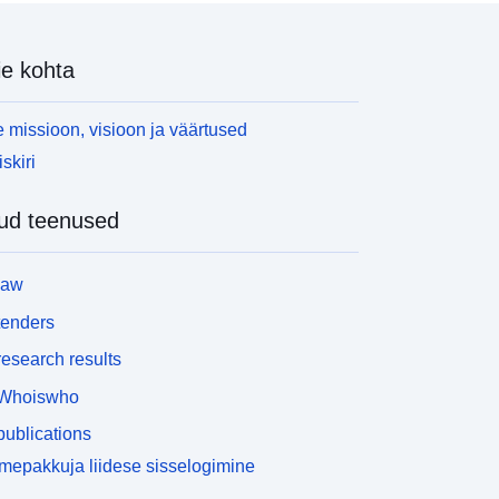
e kohta
 missioon, visioon ja väärtused
skiri
ud teenused
law
tenders
esearch results
Whoiswho
ublications
epakkuja liidese sisselogimine