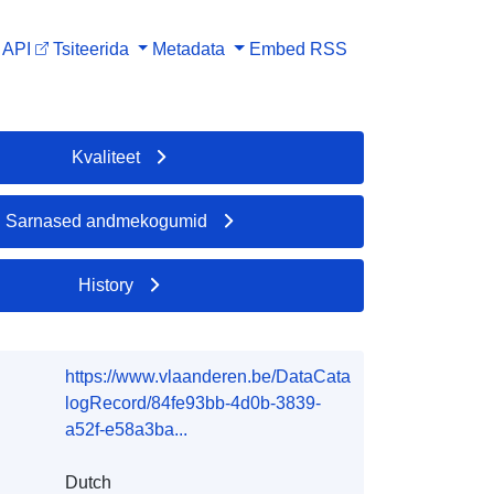
API
Tsiteerida
Metadata
Embed
RSS
Kvaliteet
Sarnased andmekogumid
History
https://www.vlaanderen.be/DataCata
logRecord/84fe93bb-4d0b-3839-
a52f-e58a3ba...
Dutch