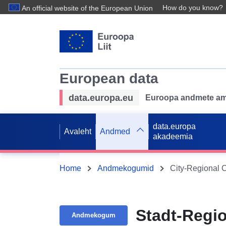
How do you know?
An official website of the European Union
European data
data.europa.eu
Euroopa andmete ame
data.europa
Avaleht
Andmed
akadeemia
Home
Andmekogumid
City-Regional 
Stadt-Regi
Andmekogum