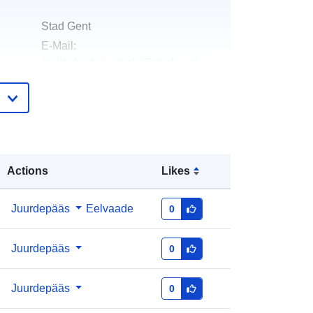
Stad Gent
E-Mail:
mailto:bart.vandaele@stad.gent
id:
Gent
E-Mail:
mailto:data@stad.gent
e:
Lisatud andmetele.europa.eu:
28 July
Actions
Likes
2026
Ajakohastatud veebisaidil Data.europa.eu:
29 July 2026
Juurdepääs
Eelvaade
0
id:
stadsregionaal-fietsnetwerk-gent
Juurdepääs
0
http://data.europa.eu/88u/dataset/sta
Juurdepääs
0
dsregionaal-fietsnetwerk-gent