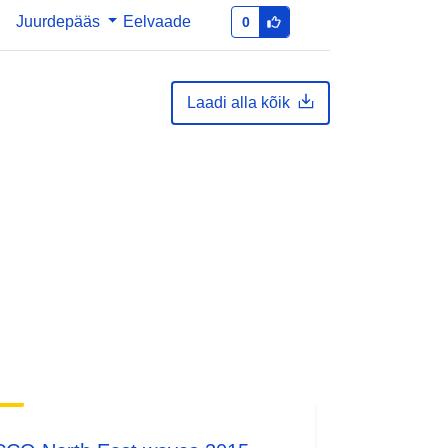
õigu
Juurdepääs
public
Eelvaade
0
Laadi alla kõik