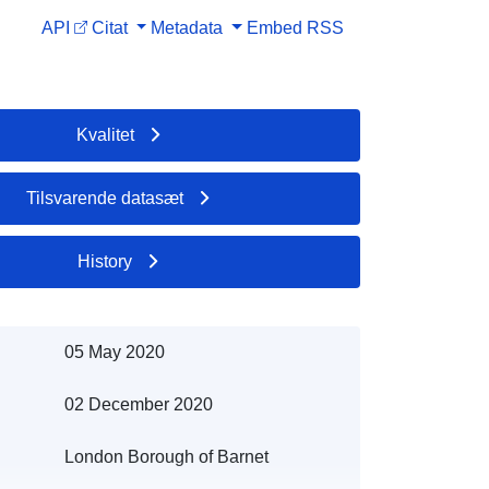
API
Citat
Metadata
Embed
RSS
Kvalitet
Tilsvarende datasæt
History
05 May 2020
02 December 2020
London Borough of Barnet