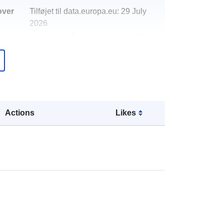
over
Tilføjet til data.europa.eu:
29 July
2026
Opdateret på data.europa.eu:
30
July 2026
http://data.europa.eu/88u/dataset/sta
ff-attendance-absence-2020-21
Actions
Likes