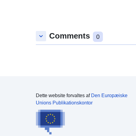
Comments
keyboard_arrow_down
0
Dette website forvaltes af
Den Europæiske
Unions Publikationskontor