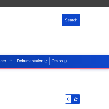
Search
oner
Dokumentation
Om os
0