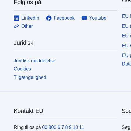
Følg os på
EU 
LinkedIn
Facebook
Youtube
EU 
Other
EU r
Juridisk
EU 
EU p
Juridisk meddelelse
Data
Cookies
Tilgængelighed
Kontakt EU
Soc
Ring til os på
00 800 6 7 8 9 10 11
Søg 