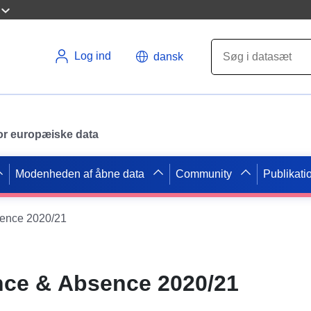
Log ind
dansk
 for europæiske data
Modenheden af åbne data
Community
Publikati
sence 2020/21
nce & Absence 2020/21