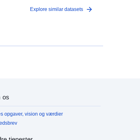
arrow_forward
Explore similar datasets
 os
s opgaver, vision og værdier
edsbrev
re tjenester