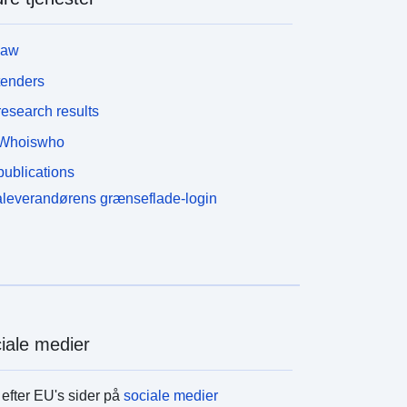
law
tenders
esearch results
Whoiswho
ublications
leverandørens grænseflade-login
iale medier
efter EU's sider på
sociale medier