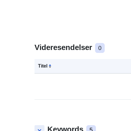
Videresendelser
0
Titel
Keywords
keyboard_arrow_down
5