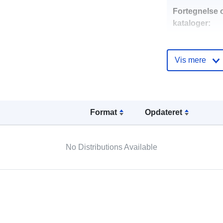
Fortegnelse 
kataloger:
Vis mere
uriRef:
Format
Opdateret
No Distributions Available