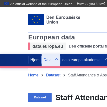
How do you know?
An official website of the European Union
European data
data.europa.eu
Den officielle portal
Hjem
Data
data.europa-akademiet
Home
Datasæt
Staff Attendance & Ab
Staff Attenda
Datasæt