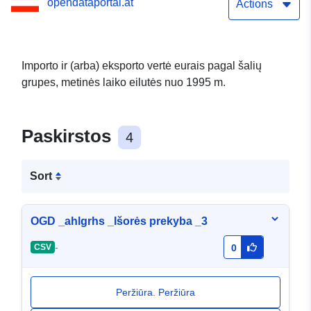
opendataportal.at
Actions
Importo ir (arba) eksporto vertė eurais pagal šalių
grupes, metinės laiko eilutės nuo 1995 m.
Paskirstos
4
Sort
OGD _ahlgrhs _Išorės prekyba _3
-
CSV
0
Peržiūra. Peržiūra