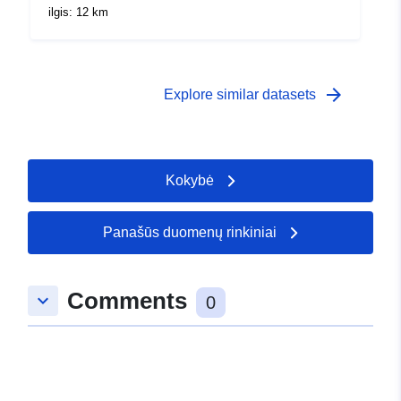
ilgis: 12 km
arrow_forward
Explore similar datasets
Kokybė
Panašūs duomenų rinkiniai
Comments
keyboard_arrow_down
0