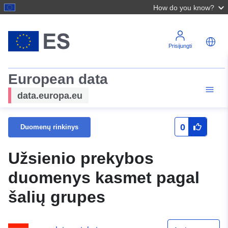
How do you know?
Prisijungti
European data
data.europa.eu
0
Duomenų rinkinys
Užsienio prekybos
duomenys kasmet pagal
šalių grupes