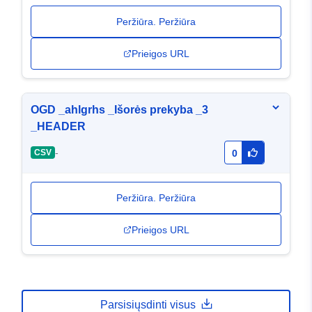
Peržiūra. Peržiūra
Prieigos URL
OGD _ahlgrhs _Išorės prekyba _3
_HEADER
-
CSV
0
Peržiūra. Peržiūra
Prieigos URL
Parsisiųsdinti visus