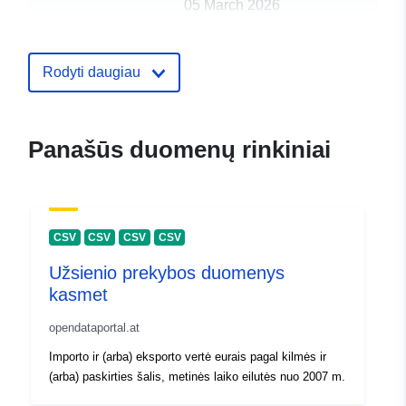
05 March 2026
uriRef:
http://data.europa.eu/88u/dataset
Rodyti daugiau
jahrlich-nach-landergruppena9e5
Panašūs duomenų rinkiniai
CSV
CSV
CSV
CSV
Užsienio prekybos duomenys
kasmet
opendataportal.at
Importo ir (arba) eksporto vertė eurais pagal kilmės ir
(arba) paskirties šalis, metinės laiko eilutės nuo 2007 m.