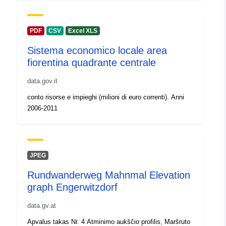
PDF
CSV
Excel XLS
Sistema economico locale area
fiorentina quadrante centrale
data.gov.it
conto risorse e impieghi (milioni di euro correnti). Anni
2006-2011
JPEG
Rundwanderweg Mahnmal Elevation
graph Engerwitzdorf
data.gv.at
Apvalus takas Nr. 4 Atminimo aukščio profilis, Maršruto