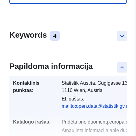
Keywords
4
keyboard_arrow_down
Papildoma informacija
keyboard_arrow_up
Kontaktinis
Statistik Austria, Guglgasse 13,
punktas:
1110 Wien, Austria
El. paštas:
mailto:open.data@statistik.gv.at
Katalogo įrašas:
Pridėta prie duomenų.europa.eu:
Atnaujinta informacija apie duome