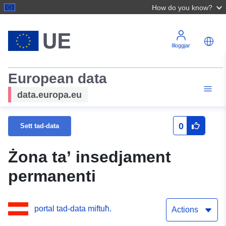
How do you know?
Illoggjar
European data
data.europa.eu
0
Sett tad-data
Żona ta’ insedjament
permanenti
portal tad-data miftuħ.
Actions