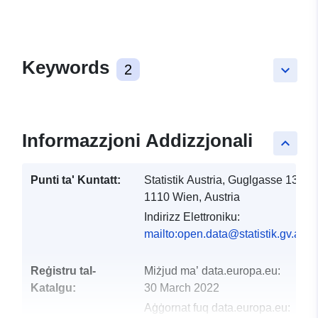
Keywords
2
keyboard_arrow_down
Informazzjoni Addizzjonali
keyboard_arrow_up
Punti ta' Kuntatt:
Statistik Austria, Guglgasse 13,
1110 Wien, Austria
Indirizz Elettroniku:
mailto:open.data@statistik.gv.at
Reġistru tal-
Miżjud ma’ data.europa.eu:
Katalgu:
30 March 2022
Aġġornat fuq data.europa.eu: