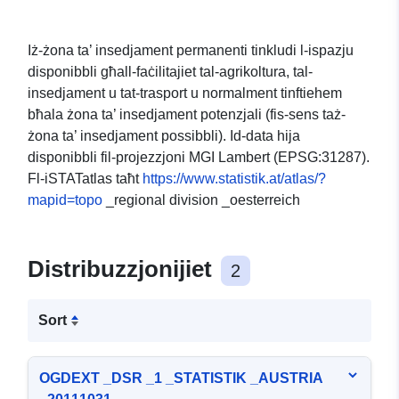
Iż-żona ta’ insedjament permanenti tinkludi l-ispazju
disponibbli għall-faċilitajiet tal-agrikoltura, tal-
insedjament u tat-trasport u normalment tinftiehem
bħala żona ta’ insedjament potenzjali (fis-sens taż-
żona ta’ insedjament possibbli). Id-data hija
disponibbli fil-projezzjoni MGI Lambert (EPSG:31287).
Fl-iSTATatlas taħt
https://www.statistik.at/atlas/?
mapid=topo
_regional division _oesterreich
Distribuzzjonijiet
2
Sort
OGDEXT _DSR _1 _STATISTIK _AUSTRIA