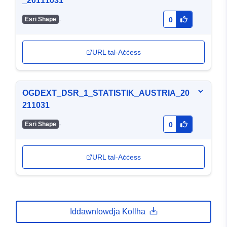
_20111031
-
Esri Shape
0
URL tal-Aċċess
OGDEXT_DSR_1_STATISTIK_AUSTRIA_20
211031
-
Esri Shape
0
URL tal-Aċċess
Iddawnlowdja Kollha