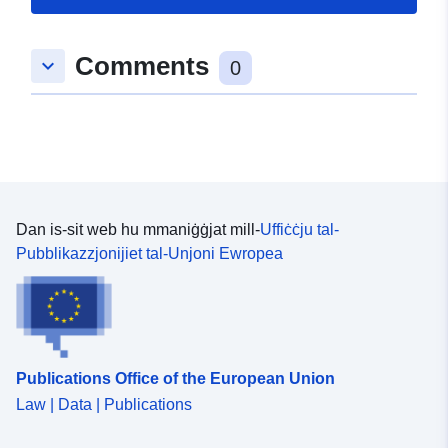
Comments
keyboard_arrow_down
0
Dan is-sit web hu mmaniġġjat mill-
Uffiċċju tal-
Pubblikazzjonijiet tal-Unjoni Ewropea
Publications Office of the European Union
Law | Data | Publications