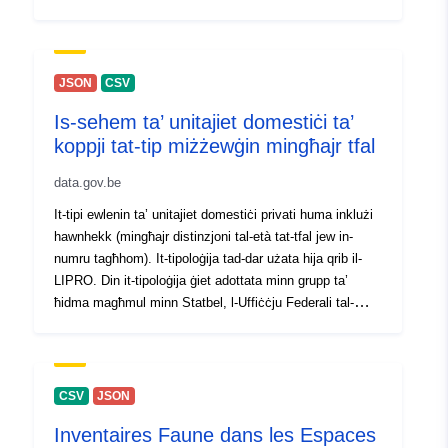
Projektion MGI Lambert (EPSG:31287) vor. Im
STATatlas unter https://www.statistik.at/atlas/?
mapid=topo_regionale_gliederung_oesterreich
JSON
CSV
Is-sehem ta’ unitajiet domestiċi ta’
koppji tat-tip miżżewġin mingħajr tfal
data.gov.be
It-tipi ewlenin ta’ unitajiet domestiċi privati huma inklużi
hawnhekk (mingħajr distinzjoni tal-età tat-tfal jew in-
numru tagħhom). It-tipoloġija tad-dar użata hija qrib il-
LIPRO. Din it-tipoloġija ġiet adottata minn grupp ta’
ħidma magħmul minn Statbel, l-Uffiċċju Federali tal-
Ippjanar u l-istituti tal-istatistika tat-tliet reġjuni (SVR,
IBSA u IWEPS).
CSV
JSON
Inventaires Faune dans les Espaces