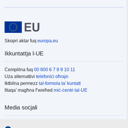
Skopri aktar fuq
europa.eu
Ikkuntattja l-UE
Ċemplilna fuq
00 800 6 7 8 9 10 11
Uża alternattivi
telefoniċi oħrajn
Iktbilna permezz
tal-formola ta’ kuntatt
Iltaqa’ magħna f’wieħed
miċ-ċentri tal-UE
Media soċjali
Fittex mezzi
tal-media soċjali tal-UE