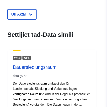
05 March 2026
Uri Aktar
uriRef:
http://data.europa.eu/88u/datase
Settijiet tad-Data simili
WFS
WFS
Dauersiedlungsraum
data.gv.at
Der Dauersiedlungsraum umfasst den für
Landwirtschaft, Siedlung und Verkehrsanlagen
verfügbaren Raum und wird in der Regel als potenzieller
Siedlungsraum (im Sinne des Raums einer möglichen
Besiedlung) verstanden. Die Daten liegen in der