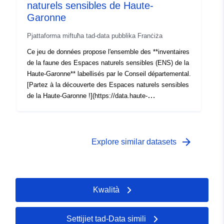
naturels sensibles de Haute-
Garonne
Pjattaforma miftuħa tad-data pubblika Franċiża
Ce jeu de données propose l'ensemble des **inventaires
de la faune des Espaces naturels sensibles (ENS) de la
Haute-Garonne** labellisés par le Conseil départemental.
[Partez à la découverte des Espaces naturels sensibles
de la Haute-Garonne !](https://data.haute-
garonne.fr/pages/espaces-naturels-sensibles-accueil/)
arrow_forward
Explore similar datasets
Kwalità
Settijiet tad-Data simili