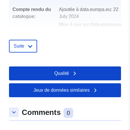
Compte rendu du
Ajoutée à data.europa.eu:
22
catalogue:
July 2024
Mise à jour sur data.europa.eu:
22 July 2024
Suite
uriRef:
http://data.europa.eu/88u/dataset/
nach-detaillierten-innovationstyp
Qualité
Jeux de données similaires
Comments
keyboard_arrow_down
0