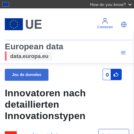
How do you know?
Connexion
European data
data.europa.eu
0
Jeu de données
Innovatoren nach
detaillierten
Innovationstypen