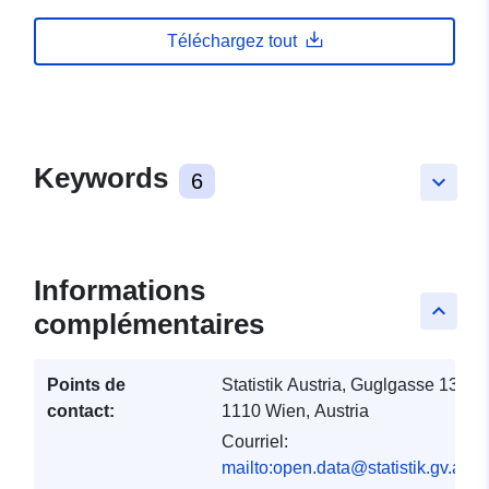
Téléchargez tout
Keywords
6
keyboard_arrow_down
Informations
keyboard_arrow_up
complémentaires
Points de
Statistik Austria, Guglgasse 13,
contact:
1110 Wien, Austria
Courriel:
mailto:open.data@statistik.gv.at