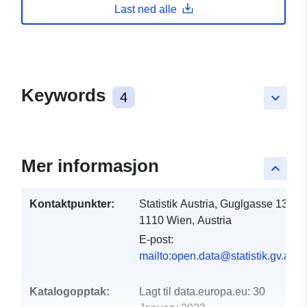
Last ned alle
Keywords
4
keyboard_arrow_down
Mer informasjon
keyboard_arrow_up
Kontaktpunkter:
Statistik Austria, Guglgasse 13,
1110 Wien, Austria
E-post:
mailto:open.data@statistik.gv.at
Katalogopptak:
Lagt til data.europa.eu:
30