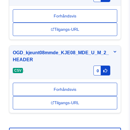
Forhåndsvis
Tilgangs-URL
OGD_kjeunt08mmde_KJE08_MDE_U_M_2_
HEADER
-
CSV
0
Forhåndsvis
Tilgangs-URL