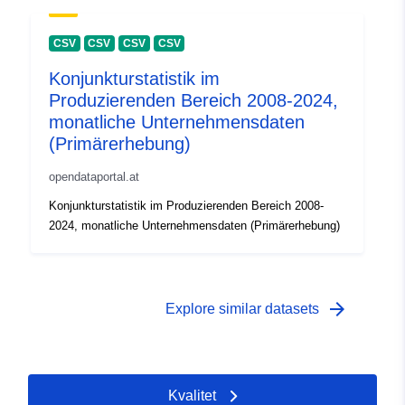
CSV
CSV
CSV
CSV
Konjunkturstatistik im
Produzierenden Bereich 2008-2024,
monatliche Unternehmensdaten
(Primärerhebung)
opendataportal.at
Konjunkturstatistik im Produzierenden Bereich 2008-
2024, monatliche Unternehmensdaten (Primärerhebung)
arrow_forward
Explore similar datasets
Kvalitet