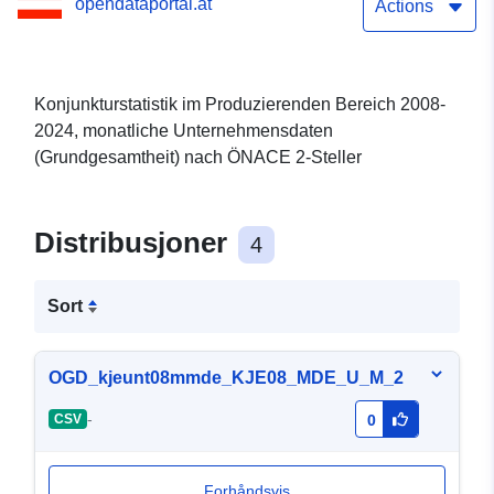
opendataportal.at
(Grundgesamtheit) nach
Actions
ÖNACE 2-Steller
Konjunkturstatistik im Produzierenden Bereich 2008-
2024, monatliche Unternehmensdaten
(Grundgesamtheit) nach ÖNACE 2-Steller
Distribusjoner
4
Sort
OGD_kjeunt08mmde_KJE08_MDE_U_M_2
-
CSV
0
Forhåndsvis