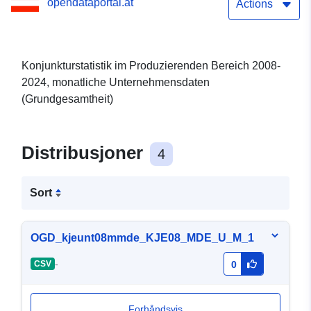
opendataportal.at
(Grundgesamtheit)
Actions
Konjunkturstatistik im Produzierenden Bereich 2008-
2024, monatliche Unternehmensdaten
(Grundgesamtheit)
Distribusjoner
4
Sort
OGD_kjeunt08mmde_KJE08_MDE_U_M_1
-
CSV
0
Forhåndsvis