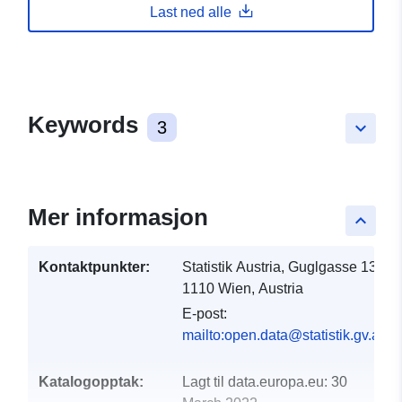
Last ned alle
Keywords
3
keyboard_arrow_down
Mer informasjon
keyboard_arrow_up
Kontaktpunkter:
Statistik Austria, Guglgasse 13,
1110 Wien, Austria
E-post:
mailto:open.data@statistik.gv.at
Katalogopptak:
Lagt til data.europa.eu:
30