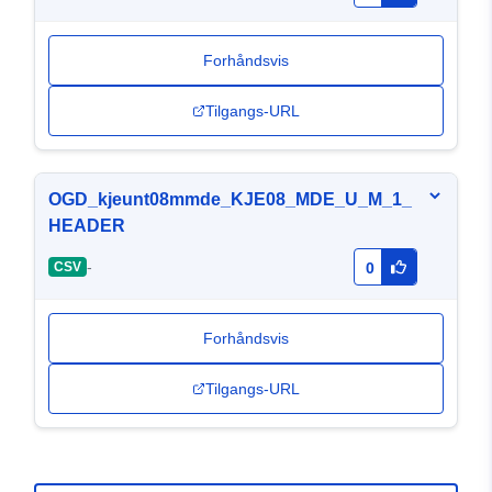
Forhåndsvis
Tilgangs-URL
OGD_kjeunt08mmde_KJE08_MDE_U_M_1_
HEADER
-
CSV
0
Forhåndsvis
Tilgangs-URL